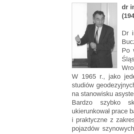
dr 
(194
Dr 
Bucz
Po 
Ślą
Wro
W 1965 r., jako jed
studiów geodezyjnyc
na stanowisku asyste
Bardzo szybko skr
ukierunkował prace b
i praktyczne z zakr
pojazdów szynowych 