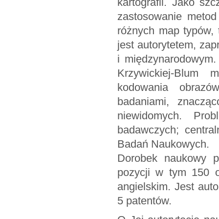
kartografii. Jako s
zastosowanie metod 
różnych map typów, t
jest autorytetem, za
i międzynarodowym.
Krzywickiej-Blum 
kodowania obrazów
badaniami, znacząc
niewidomych. Pro
badawczych; central
Badań Naukowych.
Dorobek naukowy pr
pozycji w tym 150 
angielskim. Jest aut
5 patentów.