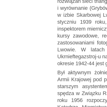
rozwiązań sieci trian
i wyrównanie (Grybów
w izbie Skarbowej L
styczniu 1939 roku
inspektorem miernicz
kursy zawodowe, reo
zastosowaniami foto
Lwowie. W latach
Ukrnieftegazstroj-u
okresie 1942-44 jest
Był aktywnym żołni
Armii Krajowej pod 
starszym asystente
spędza w Związku Ra
roku 1956 rozpocz