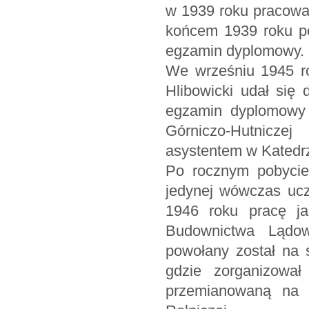
w 1939 roku pracował
końcem 1939 roku po
egzamin dyplomowy.
We wrześniu 1945 ro
Hlibowicki udał się
egzamin dyplomowy 
Górniczo-Hutnicze
asystentem w Katedrz
Po rocznym pobycie
jedynej wówczas ucze
1946 roku pracę ja
Budownictwa Lądo
powołany został na 
gdzie zorganizowa
przemianowaną na 