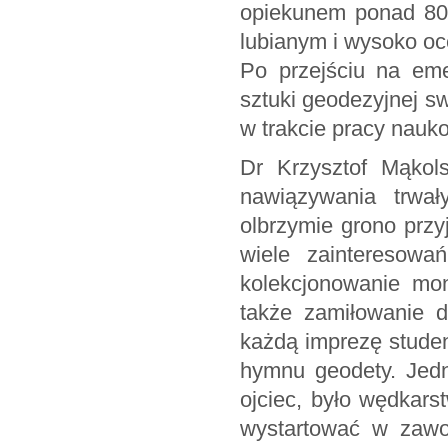
opiekunem ponad 80 
lubianym i wysoko o
Po przejściu na em
sztuki geodezyjnej 
w trakcie pracy nauko
Dr Krzysztof Mąkols
nawiązywania trwał
olbrzymie grono przy
wiele zainteresow
kolekcjonowanie mon
także zamiłowanie 
każdą imprezę studen
hymnu geodety. Jedn
ojciec, było wędkars
wystartować w zawod