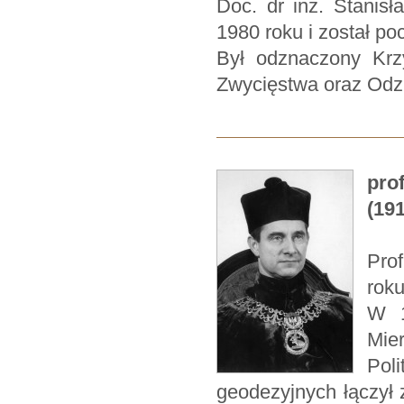
Doc. dr inż. Stanis
1980 roku i został p
Był odznaczony Krz
Zwycięstwa oraz Odz
pro
(191
Prof
rok
W 1
Mie
Pol
geodezyjnych łączył 