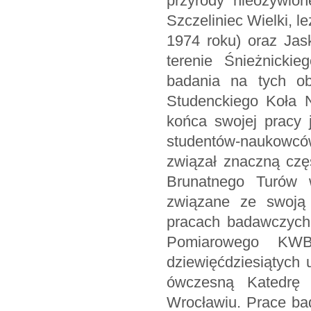
przyrody nieożywion
Szczeliniec Wielki, 
1974 roku) oraz Jas
terenie Śnieżnicki
badania na tych ob
Studenckiego Koła 
końca swojej pracy
studentów-naukowców
związał znaczną cz
Brunatnego Turów 
związane ze swoją 
pracach badawczych
Pomiarowego KWB
dziewięćdziesiątych
ówczesną Katedrę 
Wrocławiu. Prace ba