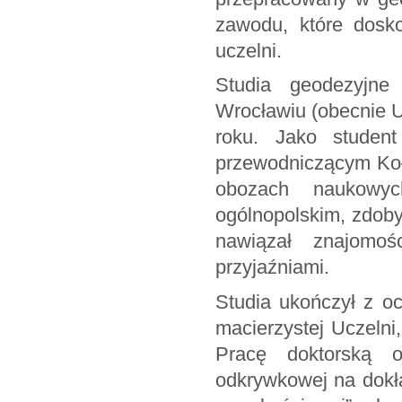
zawodu, które dosko
uczelni.
Studia geodezyjne
Wrocławiu (obecnie U
roku. Jako student
przewodniczącym Koł
obozach naukowy
ogólnopolskim, zdoby
nawiązał znajomoś
przyjaźniami.
Studia ukończył z o
macierzystej Uczelni,
Pracę doktorską o
odkrywkowej na dokła