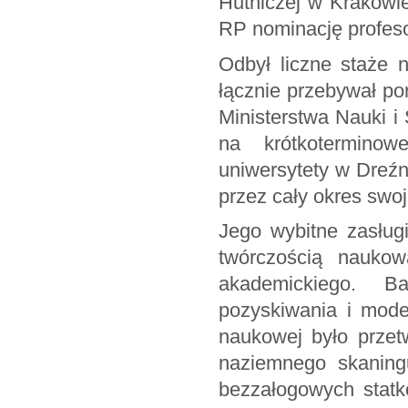
Hutniczej w Krakowie
RP nominację profes
Odbył liczne staże 
łącznie przebywał po
Ministerstwa Nauki 
na krótkoterminow
uniwersytety w Dreźni
przez cały okres sw
Jego wybitne zasług
twórczością naukow
akademickiego. 
pozyskiwania i mod
naukowej było przetw
naziemnego skanin
bezzałogowych statk