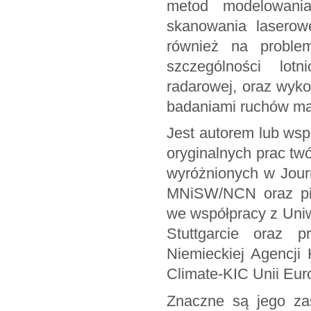
metod modelowania
skanowania laserow
również na proble
szczególności lotn
radarowej, oraz wyk
badaniami ruchów ma
Jest autorem lub ws
oryginalnych prac t
wyróżnionych w Journ
MNiSW/NCN oraz pię
we współpracy z Uni
Stuttgarcie oraz p
Niemieckiej Agencji
Climate-KIC Unii Euro
Znaczne są jego za