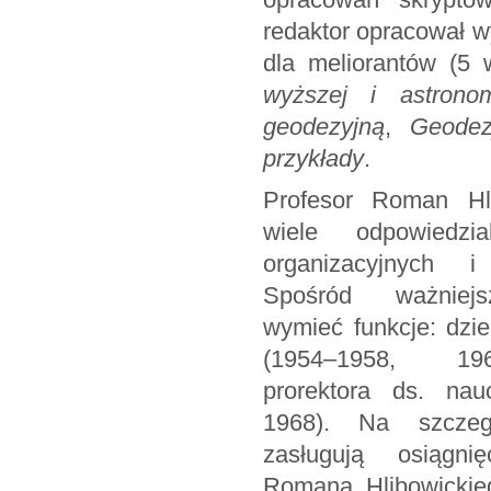
redaktor opracował 
dla meliorantów (5 
wyższej i astronom
geodezyjną
,
Geodez
przykłady
.
Profesor Roman Hli
wiele odpowiedzia
organizacyjnych i
Spośród ważniej
wymieć funkcje: dzi
(1954–1958, 19
prorektora ds. nau
1968). Na szczeg
zasługują osiągnię
Romana Hlibowickieg