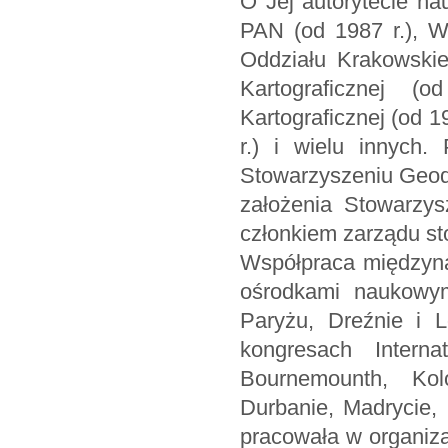
O Jej autorytecie n
PAN (od 1987 r.), W
Oddziału Krakowskie
Kartograficznej 
Kartograficznej (od 1
r.) i wielu innych.
Stowarzyszeniu Geode
założenia Stowarzys
członkiem zarządu st
Współpraca międzyna
ośrodkami naukowymi
Paryżu, Dreźnie i L
kongresach Interna
Bournemounth, Kolo
Durbanie, Madrycie
pracowała w organiz