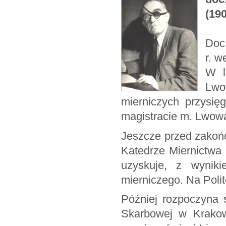
(190
Doc.
r. w
W l
Lwo
mierniczych przysię
magistracie m. Lwow
Jeszcze przed zakońc
Katedrze Miernictwa 
uzyskuje, z wyniki
mierniczego. Na Poli
Później rozpoczyna 
Skarbowej w Krakow