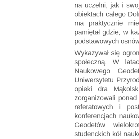
na uczelni, jak i sw
obiektach całego Dol
ma praktycznie mie
pamiętał gdzie, w ka
podstawowych osnów 
Wykazywał się ogrom
społeczną. W lata
Naukowego Geodetó
Uniwersytetu Przyro
opieki dra Mąkols
zorganizowali ponad
referatowych i po
konferencjach nauko
Geodetów wielokr
studenckich kół nauk