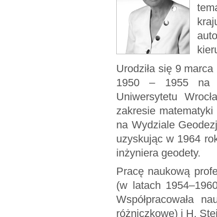
tem
kraj
aut
kier
Urodziła się 9 marca
1950 – 1955 na W
Uniwersytetu Wrocł
zakresie matematyki
na Wydziale Geodezj
uzyskując w 1964 ro
inżyniera geodety.
Pracę naukową profe
(w latach 1954–1960
Współpracowała nau
różniczkowe) i H. Ste