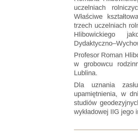
uczelniach rolnicz
Właściwe kształtow
trzech uczelniach ro
Hlibowickiego ja
Dydaktyczno–Wychow
Profesor Roman Hlib
w grobowcu rodzin
Lublina.
Dla uznania zasł
upamiętnienia, w dn
studiów geodezyjnyc
wykładowej IIG jego i