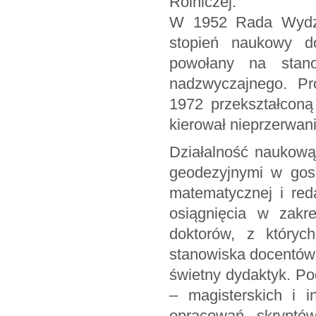
Rolniczej.
W 1952 Rada Wydział
stopień naukowy d
powołany na stan
nadzwyczajnego. Pr
1972 przekształconą
kierował nieprzerwan
Działalność naukową
geodezyjnymi w gosp
matematycznej i red
osiągnięcia w zakr
doktorów, z któryc
stanowiska docentów.
świetny dydaktyk. P
– magisterskich i i
opracowań skryptów