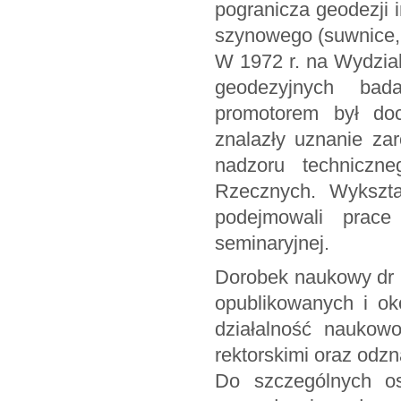
pogranicza geodezji i
szynowego (suwnice, 
W 1972 r. na Wydzial
geodezyjnych bada
promotorem był do
znalazły uznanie za
nadzoru techniczn
Rzecznych. Wykszta
podejmowali prac
seminaryjnej.
Dorobek naukowy dr 
opublikowanych i ok
działalność naukow
rektorskimi oraz od
Do szczególnych os