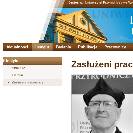
Jesteś w:
Uniwersytet Przyrodniczy we Wr
Aktualności
Instytut
Badania
Publikacje
Pracownicy
Instytut
Zasłużeni pra
Struktura
Historia
Zasłużeni pracownicy