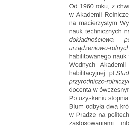
Od 1960 roku, z chwi
w Akademii Rolnicze
na macierzystym Wyd
nauk technicznych n
dokładnościowa p
urządzeniowo-rolnyc
habilitowanego nauk 
Wodnych Akademii 
habilitacyjnej pt.
Stud
przyrodniczo-rolniczy
docenta w ówczesnym
Po uzyskaniu stopnia
Blum odbyła dwa kró
w Pradze na politec
zastosowaniami in