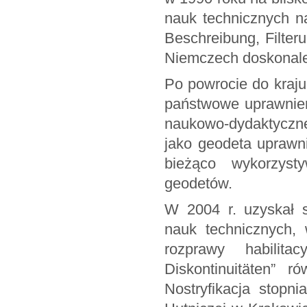
nauk technicznych n
Beschreibung, Filter
Niemczech doskonale
Po powrocie do kraj
państwowe uprawnien
naukowo-dydaktyczne
jako geodeta uprawn
bieżąco wykorzyst
geodetów.
W 2004 r. uzyskał s
nauk technicznych, 
rozprawy habilita
Diskontinuitäten” 
Nostryfikacja stopn