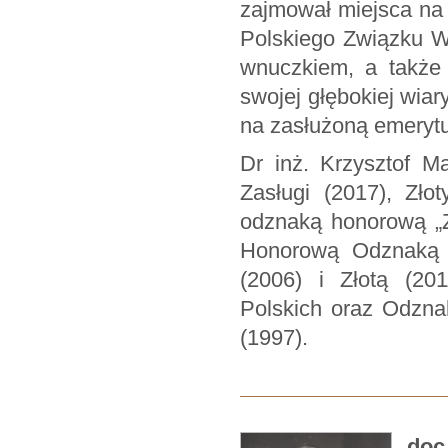
zajmował miejsca na
Polskiego Związku W
wnuczkiem, a także 
swojej głębokiej wiar
na zasłużoną emerytu
Dr inż. Krzysztof M
Zasługi (2017), Zło
odznaką honorową „Za
Honorową Odznaką N
(2006) i Złotą (2
Polskich oraz Odzna
(1997).
doc