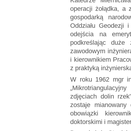
Katedrze Miernictw
operacji żołądka, a
gospodarką narodow
Oddziału Geodezji i
odejścia na emeryt
podkreślając duże
zawodowym inżyniera
i kierownikiem Praco
z praktyką inżynierską
W roku 1962 mgr in
„Mikrotriangulacyj
zdjęciach dolin rze
zostaje mianowany 
obowiązki kierown
doktorskimi i magiste