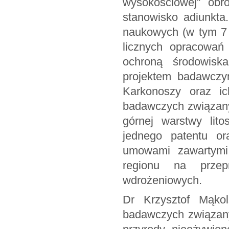
wysokościowej” ob
stanowisko adiunkta
naukowych (w tym 7 
licznych opracowań
ochroną środowisk
projektem badawcz
Karkonoszy oraz ic
badawczych związany
górnej warstwy lit
jednego patentu o
umowami zawartymi 
regionu na przep
wdrożeniowych.
Dr Krzysztof Mąkol
badawczych związany