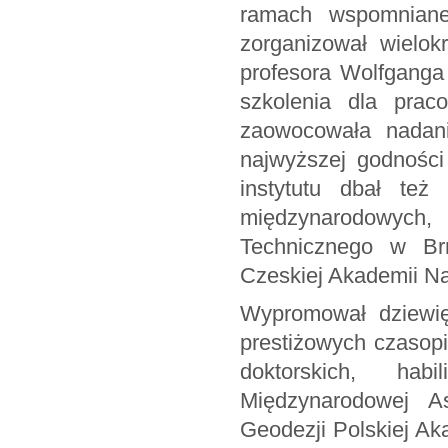
ramach wspomniane
zorganizował wielok
profesora Wolfganga K
szkolenia dla prac
zaowocowała nadani
najwyższej godności
instytutu dbał też
międzynarodowych,
Technicznego w Brn
Czeskiej Akademii N
Wypromował dziewię
prestiżowych czasop
doktorskich, hab
Międzynarodowej A
Geodezji Polskiej A