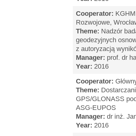
Cooperator:
KGHM C
Rozwojowe, Wrocła
Theme:
Nadzór bada
geodezyjnych osnowy
z autoryzacją wyni
Manager:
prof. dr h
Year:
2016
Cooperator:
Główny 
Theme:
Dostarczani
GPS/GLONASS pochod
ASG-EUPOS
Manager:
dr inż. Ja
Year:
2016