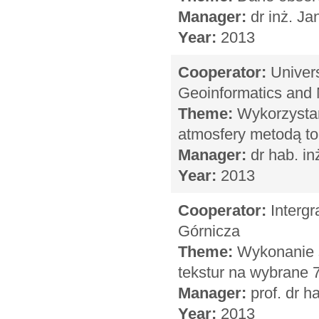
Manager:
dr inż. Ja
Year:
2013
Cooperator:
Univers
Geoinformatics and 
Theme:
Wykorzystan
atmosfery metodą t
Manager:
dr hab. in
Year:
2013
Cooperator:
Intergr
Górnicza
Theme:
Wykonanie s
tekstur na wybrane
Manager:
prof. dr h
Year:
2013