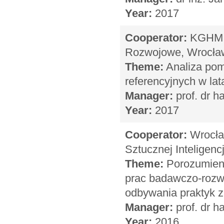
Year:
2017
Cooperator:
KGHM C
Rozwojowe, Wrocła
Theme:
Analiza pom
referencyjnych w la
Manager:
prof. dr h
Year:
2017
Cooperator:
Wrocław
Sztucznej Inteligenc
Theme:
Porozumienie
prac badawczo-rozwo
odbywania praktyk
Manager:
prof. dr h
Year:
2016