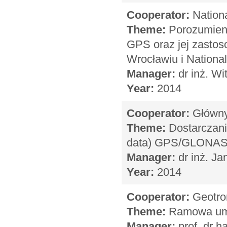
Cooperator:
Nationa
Theme:
Porozumienie
GPS oraz jej zasto
Wrocławiu i National
Manager:
dr inż. W
Year:
2014
Cooperator:
Główny 
Theme:
Dostarczani
data) GPS/GLONASS
Manager:
dr inż. Ja
Year:
2014
Cooperator:
Geotron
Theme:
Ramowa umo
Manager:
prof. dr h