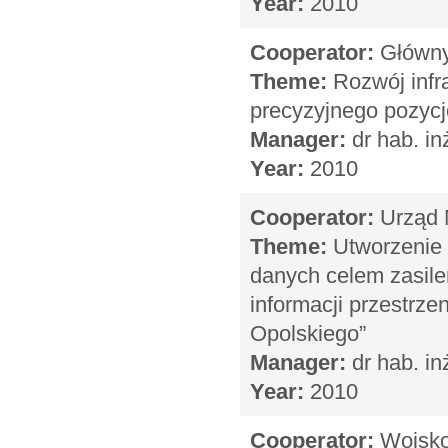
Year:
2010
Cooperator:
Główny 
Theme:
Rozwój infr
precyzyjnego pozyc
Manager:
dr hab. in
Year:
2010
Cooperator:
Urząd 
Theme:
Utworzenie 
danych celem zasile
informacji przestrz
Opolskiego”
Manager:
dr hab. in
Year:
2010
Cooperator:
Wojskow