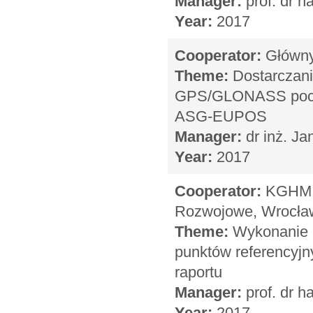
Manager:
prof. dr h
Year:
2017
Cooperator:
Główny 
Theme:
Dostarczani
GPS/GLONASS pochod
ASG-EUPOS
Manager:
dr inż. Ja
Year:
2017
Cooperator:
KGHM C
Rozwojowe, Wrocła
Theme:
Wykonanie 
punktów referencyj
raportu
Manager:
prof. dr h
Year:
2017