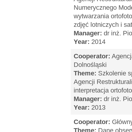
Numerycznego Modelu
wytwarzania ortofoto
zdjęć lotniczych i sa
Manager:
dr inż. Pi
Year:
2014
Cooperator:
Agencja
Dolnośląski
Theme:
Szkolenie s
Agencji Restrukturali
interpretacja ortofo
Manager:
dr inż. Pi
Year:
2013
Cooperator:
Główny 
Theme:
Dane obserw