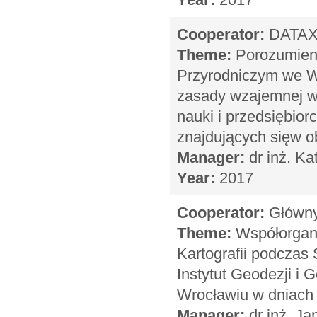
Cooperator:
DATAX 
Theme:
Porozumieni
Przyrodniczym we Wr
zasady wzajemnej w
nauki i przedsiębio
znajdujących sięw o
Manager:
dr inż. K
Year:
2017
Cooperator:
Główny 
Theme:
Współorgani
Kartografii podcza
Instytut Geodezji i
Wrocławiu w dniach 
Manager:
dr inż. Ja