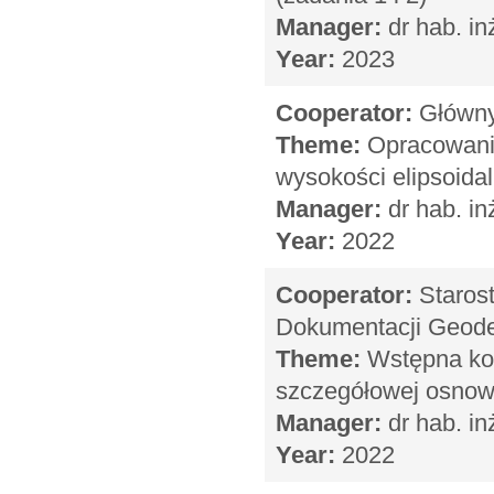
Manager:
dr hab. in
Year:
2023
Cooperator:
Główny 
Theme:
Opracowanie
wysokości elipsoid
Manager:
dr hab. in
Year:
2022
Cooperator:
Staros
Dokumentacji Geodez
Theme:
Wstępna kon
szczegółowej osnow
Manager:
dr hab. in
Year:
2022