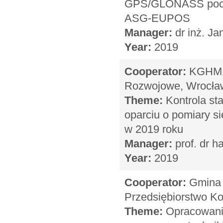
GPS/GLONASS pochod
ASG-EUPOS
Manager:
dr inż. Ja
Year:
2019
Cooperator:
KGHM C
Rozwojowe, Wrocła
Theme:
Kontrola st
oparciu o pomiary si
w 2019 roku
Manager:
prof. dr h
Year:
2019
Cooperator:
Gmina W
Przedsiębiorstwo Ko
Theme:
Opracowanie