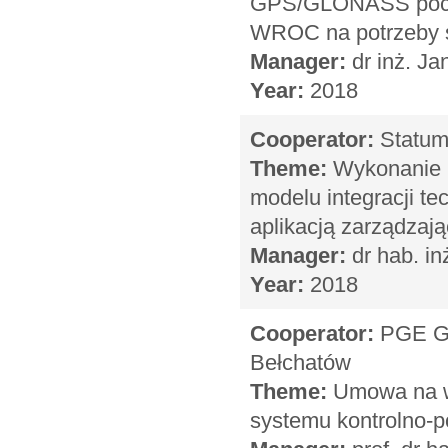
GPS/GLONASS pocho
WROC na potrzeby
Manager:
dr inż. Ja
Year:
2018
Cooperator:
Statum
Theme:
Wykonanie u
modelu integracji t
aplikacją zarządzają
Manager:
dr hab. in
Year:
2018
Cooperator:
PGE Gó
Bełchatów
Theme:
Umowa na wy
systemu kontrolno