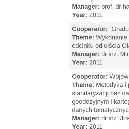
Manager:
prof. dr h
Year:
2011
Cooperator:
„Gradus
Theme:
Wykonanie p
odcinku od ujścia Oł
Manager:
dr inż. Mi
Year:
2011
Cooperator:
Wojewó
Theme:
Metodyka i pr
standaryzacji baz d
geodezyjnym i karto
danych tematycznyc
Manager:
dr inż. J
Year:
2011