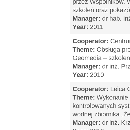
przez Wspólników. 
szkoleń oraz pokaz
Manager:
dr hab. in
Year:
2011
Cooperator:
Centru
Theme:
Obsługa pro
Geomedia – szkolen
Manager:
dr inż. P
Year:
2010
Cooperator:
Leica G
Theme:
Wykonanie p
kontrolowanych syst
wodnej zbiornika „Że
Manager:
dr inż. Kr