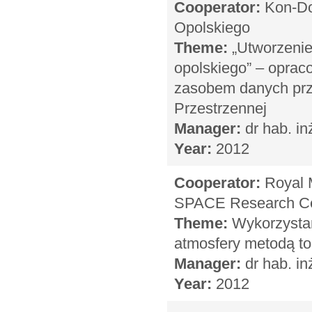
Cooperator:
Kon-Do
Opolskiego
Theme:
„Utworzenie
opolskiego” – oprac
zasobem danych prz
Przestrzennej
Manager:
dr hab. in
Year:
2012
Cooperator:
Royal M
SPACE Research Cen
Theme:
Wykorzystan
atmosfery metodą t
Manager:
dr hab. in
Year:
2012