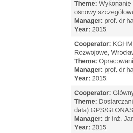
Theme:
Wykonanie au
osnowy szczegółowej
Manager:
prof. dr h
Year:
2015
Cooperator:
KGHM C
Rozwojowe, Wrocła
Theme:
Opracowani
Manager:
prof. dr h
Year:
2015
Cooperator:
Główny 
Theme:
Dostarczani
data) GPS/GLONASS
Manager:
dr inż. Ja
Year:
2015