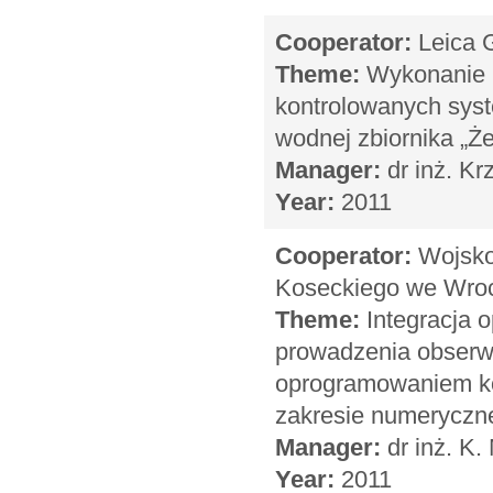
Cooperator:
Leica G
Theme:
Wykonanie p
kontrolowanych syst
wodnej zbiornika „Że
Manager:
dr inż. Kr
Year:
2011
Cooperator:
Wojskow
Koseckiego we Wro
Theme:
Integracja 
prowadzenia obserwa
oprogramowaniem ko
zakresie numeryczn
Manager:
dr inż. K.
Year:
2011