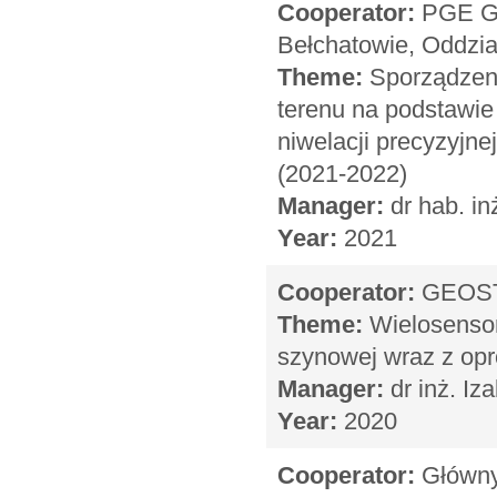
Cooperator:
PGE Gó
Bełchatowie, Oddzi
Theme:
Sporządzeni
terenu na podstawi
niwelacji precyzyjne
(2021-2022)
Manager:
dr hab. in
Year:
2021
Cooperator:
GEOSTE
Theme:
Wielosensor
szynowej wraz z op
Manager:
dr inż. Iz
Year:
2020
Cooperator:
Główny 