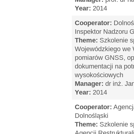
Year:
2014
Cooperator:
Dolnoś
Inspektor Nadzoru G
Theme:
Szkolenie s
Wojewódzkiego we W
pomiarów GNSS, opr
dokumentacji na pot
wysokościowych
Manager:
dr inż. Ja
Year:
2014
Cooperator:
Agencja
Dolnośląski
Theme:
Szkolenie s
Agencji Restruktural