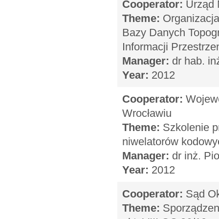
Cooperator:
Urząd 
Theme:
Organizacja
Bazy Danych Topogr
Informacji Przestrzen
Manager:
dr hab. i
Year:
2012
Cooperator:
Wojewó
Wrocławiu
Theme:
Szkolenie p
niwelatorów kodowy
Manager:
dr inż. Pi
Year:
2012
Cooperator:
Sąd Ok
Theme:
Sporządzeni