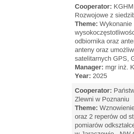
Cooperator:
KGHM C
Rozwojowe z siedzi
Theme:
Wykonanie p
wysokoczęstotliwoś
odbiornika oraz ante
anteny oraz umożliw
satelitarnych GPS,
Manager:
mgr inż. K
Year:
2025
Cooperator:
Państw
Zlewni w Poznaniu
Theme:
Wznowienie 
oraz 2 reperów od s
pomiarów odkształce
w Jaraczewie - NW 