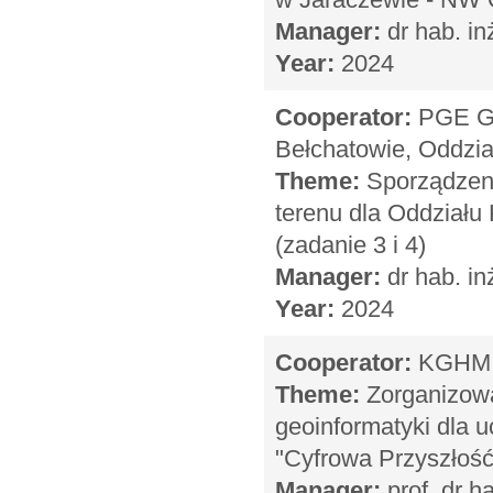
Manager:
dr hab. in
Year:
2024
Cooperator:
PGE Gó
Bełchatowie, Oddzi
Theme:
Sporządzeni
terenu dla Oddziału
(zadanie 3 i 4)
Manager:
dr hab. in
Year:
2024
Cooperator:
KGHM P
Theme:
Zorganizowa
geoinformatyki dla 
"Cyfrowa Przyszłość
Manager:
prof. dr h