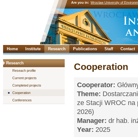
Are you in:
Wroclaw University of Environm
Home
Institute
Research
Publications
Staff
Contact
Research
Cooperation
Reseach profile
Current projects
Cooperator:
Główny 
Completed projects
Theme:
Dostarczani
Cooperation
Conferences
ze Stacji WROC na
2026)
Manager:
dr hab. in
Year:
2025