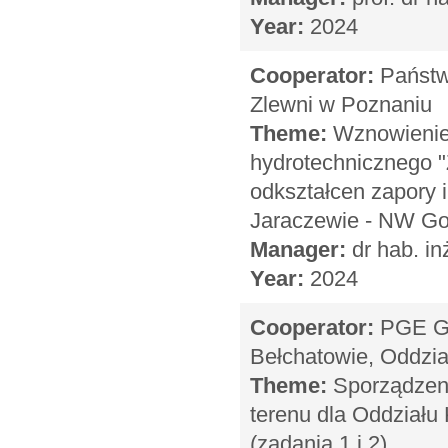
Year:
2024
Cooperator:
Państw
Zlewni w Poznaniu
Theme:
Wznowienie 
hydrotechnicznego 
odkształcen zapory 
Jaraczewie - NW Go
Manager:
dr hab. in
Year:
2024
Cooperator:
PGE Gó
Bełchatowie, Oddzi
Theme:
Sporządzeni
terenu dla Oddziału
(zadania 1 i 2)