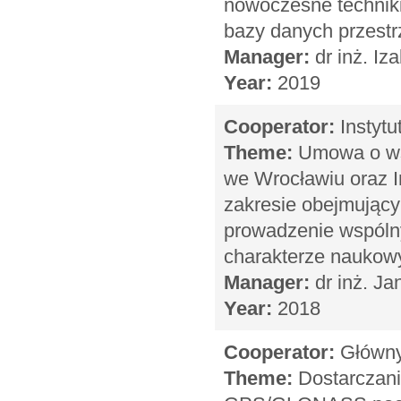
nowoczesne technik
bazy danych przest
Manager:
dr inż. Iz
Year:
2019
Cooperator:
Instytu
Theme:
Umowa o ws
we Wrocławiu oraz I
zakresie obejmujący
prowadzenie wspóln
charakterze naukow
Manager:
dr inż. Ja
Year:
2018
Cooperator:
Główny 
Theme:
Dostarczani