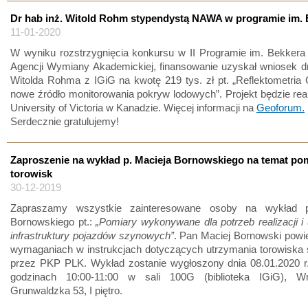
Dr hab inż. Witold Rohm stypendystą NAWA w programie im. 
11-01-2020
W wyniku rozstrzygnięcia konkursu w II Programie im. Bekkera
Agencji Wymiany Akademickiej, finansowanie uzyskał wniosek dr
Witolda Rohma z IGiG na kwotę 219 tys. zł pt. „Reflektometri
nowe źródło monitorowania pokryw lodowych”. Projekt będzie re
University of Victoria w Kanadzie. Więcej informacji na
Geoforum.
Serdecznie gratulujemy!
Zaproszenie na wykład p. Macieja Bornowskiego na temat po
torowisk
30-12-2019
Zapraszamy wszystkie zainteresowane osoby na wykład p
Bornowskiego pt.:
„Pomiary wykonywane dla potrzeb realizacji i
infrastruktury pojazdów szynowych”
. Pan Maciej Bornowski powi
wymaganiach w instrukcjach dotyczących utrzymania torowiska 
przez PKP PLK. Wykład zostanie wygłoszony dnia 08.01.2020 r.
godzinach 10:00-11:00 w sali 100G (biblioteka IGiG), Wr
Grunwaldzka 53, I piętro.