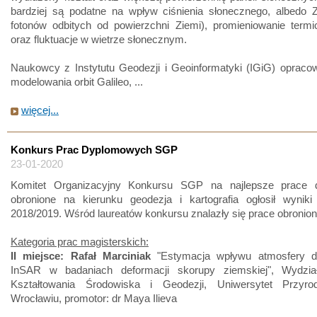
bardziej są podatne na wpływ ciśnienia słonecznego, albedo Z
fotonów odbitych od powierzchni Ziemi), promieniowanie termi
oraz fluktuacje w wietrze słonecznym.
Naukowcy z Instytutu Geodezji i Geoinformatyki (IGiG) opraco
modelowania orbit Galileo, ...
więcej...
Konkurs Prac Dyplomowych SGP
23-01-2020
Komitet Organizacyjny Konkursu SGP na najlepsze prace 
obronione na kierunku geodezja i kartografia ogłosił wyniki 
2018/2019. Wśród laureatów konkursu znalazły się prace obronio
Kategoria prac magisterskich:
II miejsce: Rafał Marciniak
"Estymacja wpływu atmosfery dla
InSAR w badaniach deformacji skorupy ziemskiej", Wydział 
Kształtowania Środowiska i Geodezji, Uniwersytet Przyr
Wrocławiu, promotor: dr Maya Ilieva