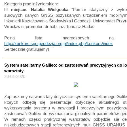
Kategoria prac inżynierskich:
III miejsce: Natalia Wielgocka
"Pomiar statyczny z wykor
surowych danych GNSS pozyskanych urządzeniem mobilnym"
Inżynierii Kształtowania Środowiska i Geodezji, Uniwersytet Przy
Wrocławiu, promotor: dr hab. inż. Tomasz Hadaś
Pełna lista nagrodzonych na st
http://konkurs.sgp.geodezja.org.pl/index.php/konkurs/index
Serdecznie gratulujemy!
System satelitarny Galileo: od zastosowań precyzyjnych do lo
warsztaty
20-01-2020
Zapraszamy na warsztaty dotyczące systemu satelitarnego Galil
których odbędą się prezentacje dotyczące aktualnego st
wykorzystania systemu w nawigacji i precyzyjnym pozycjono
zastosowań Galileo do wyznaczania globalnych parametrów geo
W ramach części praktycznej warsztatów odbędzie się de
niskobudżetowych stacji referencyjnych multi-GNSS URANUS k