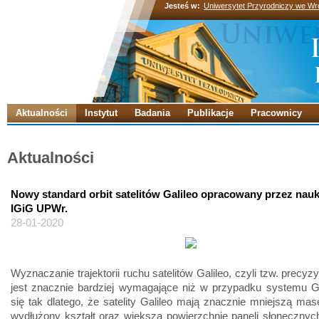
Jesteś w:
Uniwersytet Przyrodniczy we Wr
Aktualności
Instytut
Badania
Publikacje
Pracownicy
Aktualności
Nowy standard orbit satelitów Galileo opracowany przez na
IGiG UPWr.
28-01-2020
Wyznaczanie trajektorii ruchu satelitów Galileo, czyli tzw. precyzy
jest znacznie bardziej wymagające niż w przypadku systemu G
się tak dlatego, że satelity Galileo mają znacznie mniejszą ma
wydłużony kształt oraz większą powierzchnię paneli słonecznyc