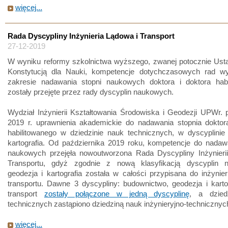
więcej...
Rada Dyscypliny Inżynieria Lądowa i Transport
27-12-2019
W wyniku reformy szkolnictwa wyższego, zwanej potocznie Usta
Konstytucją dla Nauki, kompetencje dotychczasowych rad w
zakresie nadawania stopni naukowych doktora i doktora habi
zostały przejęte przez rady dyscyplin naukowych.
Wydział Inżynierii Kształtowania Środowiska i Geodezji UPWr. 
2019 r. uprawnienia akademickie do nadawania stopnia doktora
habilitowanego w dziedzinie nauk technicznych, w dyscyplinie
kartografia. Od października 2019 roku, kompetencje do nadaw
naukowych przejęła nowoutworzona Rada Dyscypliny Inżynierii
Transportu, gdyż zgodnie z nową klasyfikacją dyscyplin 
geodezja i kartografia została w całości przypisana do inżynieri
transportu. Dawne 3 dyscypliny: budownictwo, geodezja i karto
transport
zostały połączone w jedną dyscyplinę
, a dzied
technicznych zastąpiono dziedziną nauk inżynieryjno-technicznyc
więcej...