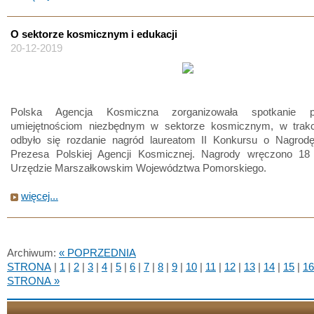
O sektorze kosmicznym i edukacji
20-12-2019
Polska Agencja Kosmiczna zorganizowała spotkanie p
umiejętnościom niezbędnym w sektorze kosmicznym, w trakc
odbyło się rozdanie nagród laureatom II Konkursu o Nagro
Prezesa Polskiej Agencji Kosmicznej. Nagrody wręczono 18
Urzędzie Marszałkowskim Województwa Pomorskiego.
więcej...
Archiwum:
« POPRZEDNIA
STRONA
|
1
|
2
|
3
|
4
|
5
|
6
|
7
|
8
|
9
|
10
|
11
|
12
|
13
|
14
|
15
|
16
STRONA »