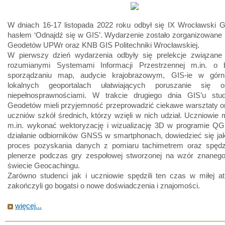
W dniach 16-17 listopada 2022 roku odbył się IX Wrocławski 
hasłem ‘Odnajdź się w GIS’. Wydarzenie zostało zorganizowane
Geodetów UPWr oraz KNB GIS Politechniki Wrocławskiej.
W pierwszy dzień wydarzenia odbyły się prelekcje związane
rozumianymi Systemami Informacji Przestrzennej m.in. o
sporządzaniu map, audycie krajobrazowym, GIS-ie w górn
lokalnych geoportalach ułatwiających poruszanie się
niepełnosprawnościami. W trakcie drugiego dnia GIS’u st
Geodetów mieli przyjemność przeprowadzić ciekawe warsztaty o
uczniów szkół średnich, którzy wzięli w nich udział. Uczniowie m
m.in. wykonać wektoryzację i wizualizację 3D w programie QG
działanie odbiorników GNSS w smartphonach, dowiedzieć się ja
proces pozyskania danych z pomiaru tachimetrem oraz spęd
plenerze podczas gry zespołowej stworzonej na wzór znaneg
świecie Geocachingu.
Zarówno studenci jak i uczniowie spędzili ten czas w miłej a
zakończyli go bogatsi o nowe doświadczenia i znajomości.
więcej...