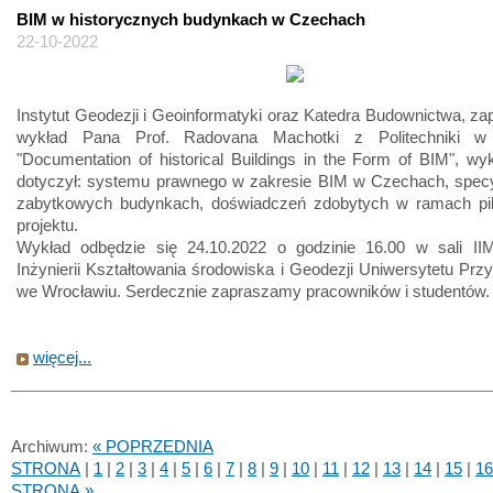
BIM w historycznych budynkach w Czechach
22-10-2022
Instytut Geodezji i Geoinformatyki oraz Katedra Budownictwa, za
wykład Pana Prof. Radovana Machotki z Politechniki w 
"Documentation of historical Buildings in the Form of BIM", wy
dotyczył: systemu prawnego w zakresie BIM w Czechach, specy
zabytkowych budynkach, doświadczeń zdobytych w ramach pi
projektu.
Wykład odbędzie się 24.10.2022 o godzinie 16.00 w sali II
Inżynierii Kształtowania środowiska i Geodezji Uniwersytetu Prz
we Wrocławiu. Serdecznie zapraszamy pracowników i studentów.
więcej...
Archiwum:
« POPRZEDNIA
STRONA
|
1
|
2
|
3
|
4
|
5
|
6
|
7
|
8
|
9
|
10
|
11
|
12
|
13
|
14
|
15
|
16
STRONA »