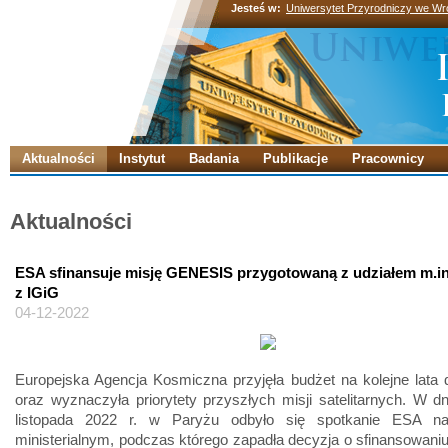
Jesteś w:
Uniwersytet Przyrodniczy we Wr
Aktualności
Instytut
Badania
Publikacje
Pracownicy
Aktualności
ESA sfinansuje misję GENESIS przygotowaną z udziałem m.in
z IGiG
04-12-2022
Europejska Agencja Kosmiczna przyjęła budżet na kolejne lata d
oraz wyznaczyła priorytety przyszłych misji satelitarnych. W d
listopada 2022 r. w Paryżu odbyło się spotkanie ESA na
ministerialnym, podczas którego zapadła decyzja o sfinansowaniu 