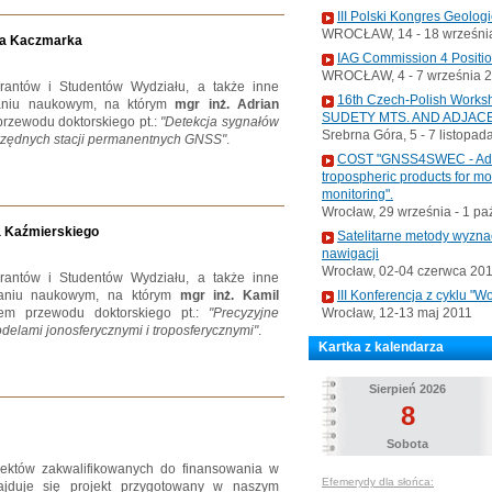
III Polski Kongres Geolog
WROCŁAW, 14 - 18 września
ana Kaczmarka
IAG Commission 4 Positi
WROCŁAW, 4 - 7 września 
rantów i Studentów Wydziału, a także inne
16th Czech-Polish Wo
raniu naukowym, na którym
mgr inż. Adrian
SUDETY MTS. AND ADJAC
przewodu doktorskiego pt.:
"Detekcja sygnałów
Srebrna Góra, 5 - 7 listopad
rzędnych stacji permanentnych GNSS"
.
COST "GNSS4SWEC - Advan
tropospheric products for m
monitoring".
Wrocław, 29 września - 1 pa
a Kaźmierskiego
Satelitarne metody wyzna
nawigacji
Wrocław, 02-04 czerwca 20
rantów i Studentów Wydziału, a także inne
raniu naukowym, na którym
mgr inż. Kamil
III Konferencja z cyklu 
iem przewodu doktorskiego pt.:
"Precyzyjne
Wrocław, 12-13 maj 2011
lami jonosferycznymi i troposferycznymi"
.
Kartka z kalendarza
Sierpień 2026
8
Sobota
jektów zakwalifikowanych do finansowania w
Efemerydy dla słońca:
jduje się projekt przygotowany w naszym