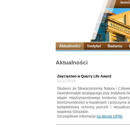
Jesteś
Aktualności
Instytut
Badania
Aktualności
Zwycięstwo w Quarry Life Award
10-11-2016
Studenci ze Stowarzyszenia Natura i Czło
Geoinformatyki działającego przy Instytucie G
etapie międzynarodowego konkursu Quarry 
bioróżnorodności w kopalniach i przyczynia si
kompleksową ochroną pszczół i wizualizacj
wapienia Górażdże.
Szczegółowe informacje
na stronie UPWr.