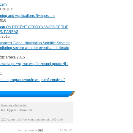
iczny
 2016 r
oning and Applications Symposium
2016
rkshop ON RECENT GEODYNAMICS OF THE
ENT AREAS
a 2015
ced Global Navigation Satellite Systems
onitoring severe weather events and climate
ździernika 2015
czania pozycji we współczesnej geodezji i
11
"Wolne oprogramowanie w geoinformatyce"
Imieniny obchodzi:
Iza, Cyprian, Dominik
220 dzień roku (do końca pozostało 145 dni)
Tranzyt słońca [
]:
12:57:22