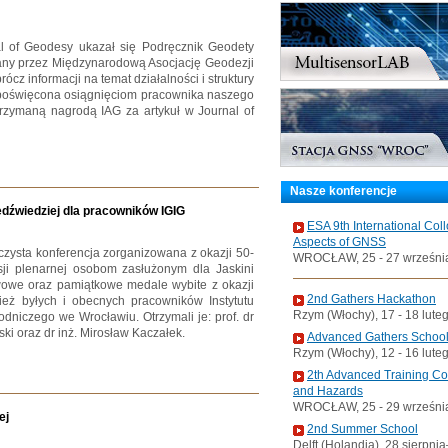
 of Geodesy ukazał się Podręcznik Geodety
ny przez Międzynarodową Asocjację Geodezji
rócz informacji na temat działalności i struktury
a poświęcona osiągnięciom pracownika naszego
otrzymaną nagrodą IAG za artykuł w Journal of
Nasze konferencje
iedźwiedziej dla pracowników IGIG
ESA 9th International Col
Aspects of GNSS
oczysta konferencja zorganizowana z okazji 50-
WROCŁAW, 25 - 27 wrześni
esji plenarnej osobom zasłużonym dla Jaskini
owe oraz pamiątkowe medale wybite z okazji
2nd Gathers Hackathon
eż byłych i obecnych pracowników Instytutu
Rzym (Włochy), 17 - 18 lute
odniczego we Wrocławiu. Otrzymali je: prof. dr
ski oraz dr inż. Mirosław Kaczałek.
Advanced Gathers Schoo
Rzym (Włochy), 12 - 16 lute
2th Advanced Training C
and Hazards
WROCŁAW, 25 - 29 wrześni
ej
2nd Summer School
Delft (Holandia), 28 sierpni