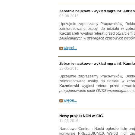
Zebranie naukowe - wykład mgra inż. Adri
06-06-2016
Uprzejmie zapraszamy Pracowników, Dokto
zainteresowane osoby, do udziału w zeb
Kaczmarek
wygłosi referat przed otwarciem 
zakłócających w szeregach czasowych współ
więcej...
Zebranie naukowe - wykład mgra inż. Kamil
23-05-2016
Uprzejmie zapraszamy Pracowników, Dokto
zainteresowane osoby, do udziału w zeb
Kaźmierski
wygłosi referat przed otwarc
pozycjonowanie multi-GNSS wspomagane mode
więcej...
Nowy projekt NCN w IGiG
11-05-2016
Narodowe Centrum Nauki ogłosiło listę pro
konkursie PRELUDIUM10. Wśród nich zna