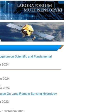
loquium on Scientific and Fundamental
a 2024
go 2024
l
go 2024
ourse On Land Remote Sensing Hydrology
a 2023
a– 1 września 2023