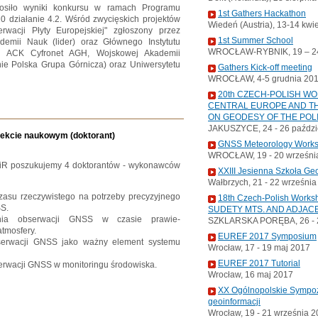
siło wyniki konkursu w ramach Programu
1st Gathers Hackathon
0 działanie 4.2. Wśród zwycięskich projektów
Wiedeń (Austria), 13-14 kwi
wacji Płyty Europejskiej" zgłoszony przez
1st Summer School
ademii Nauk (lider) oraz Głównego Instytutu
WROCŁAW-RYBNIK, 19 – 24
fii, ACK Cyfronet AGH, Wojskowej Akademii
ie Polska Grupa Górnicza) oraz Uniwersytetu
Gathers Kick-off meeting
WROCŁAW, 4-5 grudnia 20
20th CZECH-POLISH W
CENTRAL EUROPE AND TH
ON GEODESY OF THE POL
JAKUSZYCE, 24 - 26 paździ
ekcie naukowym (doktorant)
GNSS Meteorology Work
WROCŁAW, 19 - 20 wrześni
BiR poszukujemy 4 doktorantów - wykonawców
XXIII Jesienna Szkoła Ge
Wałbrzych, 21 - 22 wrześni
zasu rzeczywistego na potrzeby precyzyjnego
18th Czech-Polish Wor
S.
SUDETY MTS. AND ADJAC
ia obserwacji GNSS w czasie prawie-
SZKLARSKA PORĘBA, 26 - 2
atmosfery.
EUREF 2017 Symposium
bserwacji GNSS jako ważny element systemu
Wrocław, 17 - 19 maj 2017
EUREF 2017 Tutorial
erwacji GNSS w monitoringu środowiska.
Wrocław, 16 maj 2017
XX Ogólnopolskie Sympoz
geoinformacji
Wrocław, 19 - 21 września 