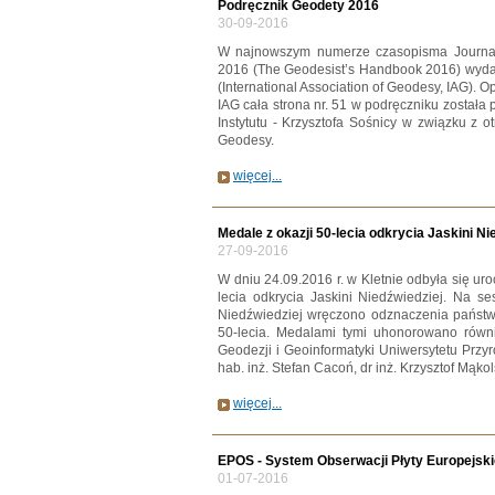
Podręcznik Geodety 2016
30-09-2016
W najnowszym numerze czasopisma Journal
2016 (The Geodesist’s Handbook 2016) wyda
(International Association of Geodesy, IAG). Op
IAG cała strona nr. 51 w podręczniku został
Instytutu - Krzysztofa Sośnicy w związku z 
Geodesy.
więcej...
Medale z okazji 50-lecia odkrycia Jaskini N
27-09-2016
W dniu 24.09.2016 r. w Kletnie odbyła się ur
lecia odkrycia Jaskini Niedźwiedziej. Na s
Niedźwiedziej wręczono odznaczenia państw
50-lecia. Medalami tymi uhonorowano równi
Geodezji i Geoinformatyki Uniwersytetu Przyr
hab. inż. Stefan Cacoń, dr inż. Krzysztof Mąkol
więcej...
EPOS - System Obserwacji Płyty Europejski
01-07-2016