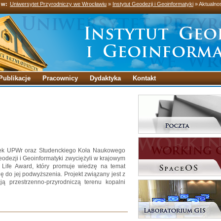
 w:
Uniwersytet Przyrodniczy we Wrocławiu
»
Instytut Geodezji i Geoinformatyki
» Aktualno
Publikacje
Pracownicy
Dydaktyka
Kontakt
wiek UPWr oraz Studenckiego Koła Naukowego
eodezji i Geoinformatyki zwyciężyli w krajowym
Life Award, który promuje wiedzę na temat
ę do jej podwyższenia. Projekt związany jest z
ą przestrzenno-przyrodniczą terenu kopalni