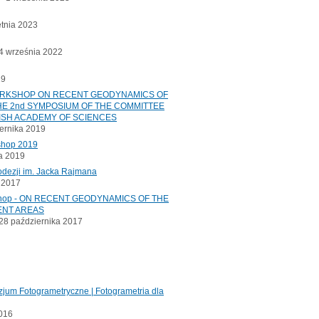
etnia 2023
 września 2022
19
ORKSHOP ON RECENT GEODYNAMICS OF
E 2nd SYMPOSIUM OF THE COMMITTEE
ISH ACADEMY OF SCIENCES
ernika 2019
shop 2019
a 2019
odezji im. Jacka Rajmana
a 2017
kshop - ON RECENT GEODYNAMICS OF THE
ENT AREAS
8 października 2017
jum Fotogrametryczne | Fotogrametria dla
2016