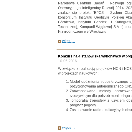
Narodowe Centrum Badań i Rozwoju ogło
Operacyjnego Inteligentny Rozwój 2014- 202
znalazł się projekt "EPOS - System Obser
konsorcjum Instytutu Geofizyki Polskiej Ak
Górnictwa, Instytutu Geodezji i Kartogra
Technicznej, Kompanii Węglowej S.A. (obecn
Przyrodniczego we Wrocławiu.
więcej...
Konkurs na 4 stanowiska wykonawcy w proj
10-06-2016
W związku z realizacją projektów NCN i NC
w projektach naukowych:
Model opóźnienia troposferycznego c
pozycjonowania autonomicznego GNS
Zaawansowane metody opracowan
rzeczywistym dla potrzeb monitoringu 
Tomografia troposfery z użyciem o
prognoz pogody.
Zastosowanie radio-okultacyjnych obs
więcej...