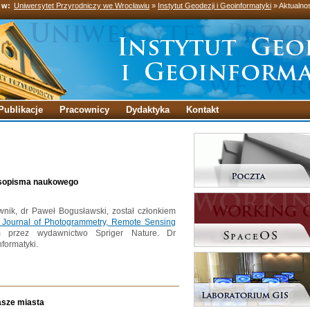
 w:
Uniwersytet Przyrodniczy we Wrocławiu
»
Instytut Geodezji i Geoinformatyki
» Aktualno
Publikacje
Pracownicy
Dydaktyka
Kontakt
asopisma naukowego
nik, dr Paweł Bogusławski, został członkiem
Journal of Photogrammetry, Remote Sensing
przez wydawnictwo Spriger Nature. Dr
formatyki.
asze miasta