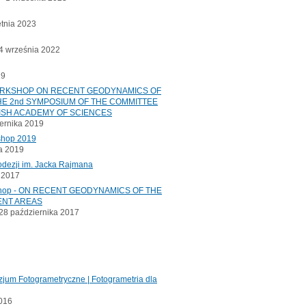
etnia 2023
 września 2022
19
ORKSHOP ON RECENT GEODYNAMICS OF
E 2nd SYMPOSIUM OF THE COMMITTEE
ISH ACADEMY OF SCIENCES
ernika 2019
shop 2019
a 2019
odezji im. Jacka Rajmana
a 2017
kshop - ON RECENT GEODYNAMICS OF THE
ENT AREAS
8 października 2017
jum Fotogrametryczne | Fotogrametria dla
2016