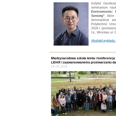
Instytut Geodez
seminarium nau
Environments: F
Sensing”
, które
Aeronautical a
Polytechnic Univ
2026 r. (poniedzi
I p., Wrocław, ul
Abstrakt wykładu 
Międzynarodowa szkoła letnia i konferencj
LiDAR i zaawansowanemu przetwarzaniu d
16-04-2026