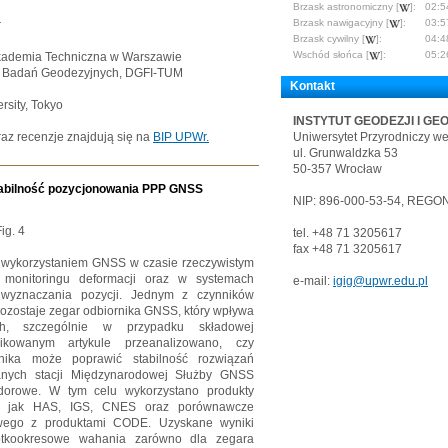
Brzask astronomiczny [
]:
02:5
Brzask nawigacyjny [
]:
03:5
r
Brzask cywilny [
]:
04:4
Wschód słońca [
]:
05:2
 Akademia Techniczna w Warszawie
tytut Badań Geodezyjnych, DGFI-TUM
Kontakt
rsity, Tokyo
INSTYTUT GEODEZJI I GE
Uniwersytet Przyrodniczy w
az recenzje znajdują się na
BIP UPWr.
ul. Grunwaldzka 53
50-357 Wrocław
tabilność pozycjonowania PPP GNSS
NIP: 896-000-53-54, REGON
tel. +48 71 3205617
fax +48 71 3205617
 wykorzystaniem GNSS w czasie rzeczywistym
 monitoringu deformacji oraz w systemach
e-mail:
igig@upwr.edu.pl
wyznaczania pozycji. Jednym z czynników
pozostaje zegar odbiornika GNSS, który wpływa
h, szczególnie w przypadku składowej
ikowanym artykule przeanalizowano, czy
nika może poprawić stabilność rozwiązań
nych stacji Międzynarodowej Służby GNSS
dorowe. W tym celu wykorzystano produkty
kie jak HAS, IGS, CNES oraz porównawcze
owego z produktami CODE. Uzyskane wyniki
rótkookresowe wahania zarówno dla zegara