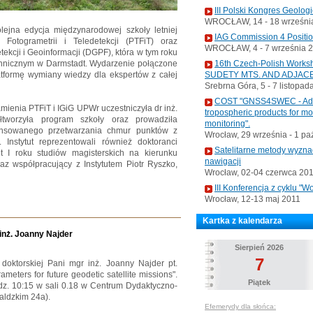
III Polski Kongres Geolog
WROCŁAW, 14 - 18 września
ejna edycja międzynarodowej szkoły letniej
IAG Commission 4 Positi
Fotogrametrii i Teledetekcji (PTFiT) oraz
WROCŁAW, 4 - 7 września 
ekcji i Geoinformacji (DGPF), która w tym roku
16th Czech-Polish Wo
chnicznym w Darmstadt. Wydarzenie połączone
SUDETY MTS. AND ADJAC
tformę wymiany wiedzy dla ekspertów z całej
Srebrna Góra, 5 - 7 listopad
COST "GNSS4SWEC - Advan
amienia PTFiT i IGiG UPWr uczestniczyła dr inż.
tropospheric products for m
łtworzyła program szkoły oraz prowadziła
monitoring".
wansowanego przetwarzania chmur punktów z
Wrocław, 29 września - 1 pa
Instytut reprezentowali również doktoranci
Satelitarne metody wyzna
t I roku studiów magisterskich na kierunku
nawigacji
az współpracujący z Instytutem Piotr Ryszko,
Wrocław, 02-04 czerwca 20
III Konferencja z cyklu 
Wrocław, 12-13 maj 2011
Kartka z kalendarza
inż. Joanny Najder
Sierpień 2026
7
oktorskiej Pani mgr inż. Joanny Najder pt.
ameters for future geodetic satellite missions".
Piątek
dz. 10:15 w sali 0.18 w Centrum Dydaktyczno-
ldzkim 24a).
Efemerydy dla słońca: