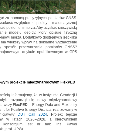
zyć za pomocą precyzyjnych pomiarów GNSS.
ysokość względem elipsoidy – matematycznej
 nad poziomem morza. Aby uzyskać rzeczywistą
anie modelu geoidy, który opisuje fizyczną
mowi morza. Dodatkowo dostępnych jest kilka
 ma większy wpływ na dokładne wyznaczenie
y sposób przetwarzania pomiarów GNSS?
 najnowszym artykule opublikowanym w GPS
tiżowym projekcie międzynarodowym FlexPED
ością informujemy, że w Instytucie Geodezji i
matyki rozpoczął się nowy międzynarodowy
adawczy
FlexPED
– Energy Data and Flexibility
 for Positive Energy Districts, realizowany w
nicjatywy
DUT Call 2024
. Projekt będzie
any w latach 2026–2028, a kierownikiem
o konsorcjum jest dr hab. inż. Paweł
i, prof. UPWr.