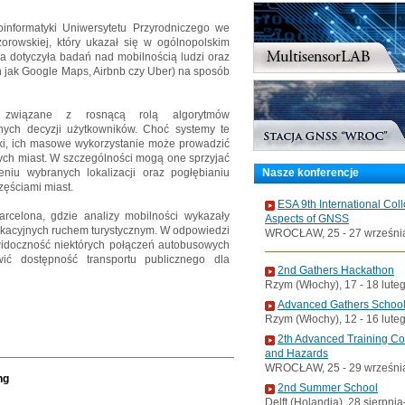
oinformatyki Uniwersytetu Przyrodniczego we
orowskiej, który ukazał się w ogólnopolskim
wa dotyczyła badań nad mobilnością ludzi oraz
jak Google Maps, Airbnb czy Uber) na sposób
 związane z rosnącą rolą algorytmów
nych decyzji użytkowników. Choć systemy te
ki, ich masowe wykorzystanie może prowadzić
ych miast. W szczególności mogą one sprzyjać
niu wybranych lokalizacji oraz pogłębianiu
Nasze konferencje
zęściami miast.
ESA 9th International Col
arcelona, gdzie analizy mobilności wykazały
Aspects of GNSS
kacyjnych ruchem turystycznym. W odpowiedzi
WROCŁAW, 25 - 27 wrześni
widoczność niektórych połączeń autobusowych
ić dostępność transportu publicznego dla
2nd Gathers Hackathon
Rzym (Włochy), 17 - 18 lute
Advanced Gathers Schoo
Rzym (Włochy), 12 - 16 lute
2th Advanced Training C
and Hazards
WROCŁAW, 25 - 29 wrześni
ng
2nd Summer School
Delft (Holandia), 28 sierpni