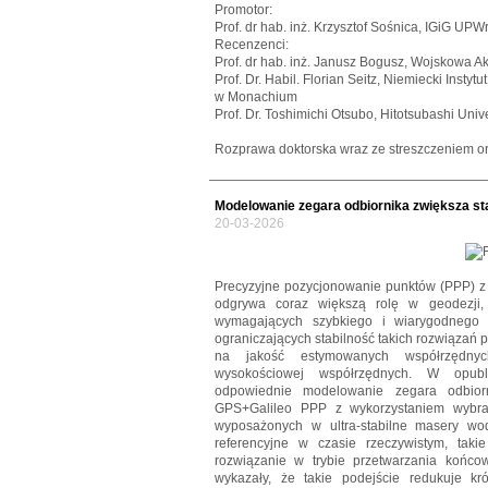
Promotor:
Prof. dr hab. inż. Krzysztof Sośnica, IGiG UPW
Recenzenci:
Prof. dr hab. inż. Janusz Bogusz, Wojskowa
Prof. Dr. Habil. Florian Seitz, Niemiecki Ins
w Monachium
Prof. Dr. Toshimichi Otsubo, Hitotsubashi Unive
Rozprawa doktorska wraz ze streszczeniem or
Modelowanie zegara odbiornika zwiększa s
20-03-2026
Precyzyjne pozycjonowanie punktów (PPP) z
odgrywa coraz większą rolę w geodezji,
wymagających szybkiego i wiarygodnego 
ograniczających stabilność takich rozwiązań 
na jakość estymowanych współrzędnyc
wysokościowej współrzędnych. W opubl
odpowiednie modelowanie zegara odbior
GPS+Galileo PPP z wykorzystaniem wybra
wyposażonych w ultra-stabilne masery wo
referencyjne w czasie rzeczywistym, ta
rozwiązanie w trybie przetwarzania końc
wykazały, że takie podejście redukuje k