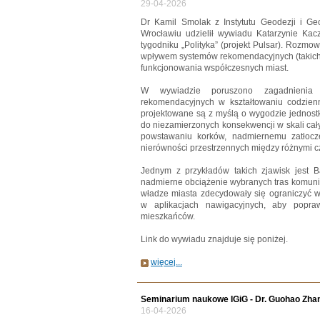
29-04-2026
Dr Kamil Smolak z Instytutu Geodezji i Ge
Wrocławiu udzielił wywiadu Katarzynie Kacz
tygodniku „Polityka” (projekt Pulsar). Rozmo
wpływem systemów rekomendacyjnych (takich 
funkcjonowania współczesnych miast.
W wywiadzie poruszono zagadnienia
rekomendacyjnych w kształtowaniu codzien
projektowane są z myślą o wygodzie jednost
do niezamierzonych konsekwencji w skali cał
powstawaniu korków, nadmiernemu zatłocze
nierówności przestrzennych między różnymi c
Jednym z przykładów takich zjawisk jest B
nadmierne obciążenie wybranych tras komuni
władze miasta zdecydowały się ograniczyć 
w aplikacjach nawigacyjnych, aby popraw
mieszkańców.
Link do wywiadu znajduje się poniżej.
więcej...
Seminarium naukowe IGiG - Dr. Guohao Zha
16-04-2026