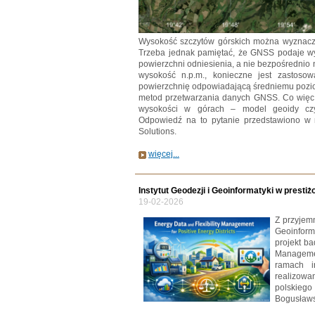
Wysokość szczytów górskich można wyznac
Trzeba jednak pamiętać, że GNSS podaje w
powierzchni odniesienia, a nie bezpośrednio
wysokość n.p.m., konieczne jest zastosow
powierzchnię odpowiadającą średniemu pozio
metod przetwarzania danych GNSS. Co więc
wysokości w górach – model geoidy cz
Odpowiedź na to pytanie przedstawiono w
Solutions.
więcej...
Instytut Geodezji i Geoinformatyki w pres
19-02-2026
Z przyjemn
Geoinfor
projekt b
Management
ramach i
realizow
polskieg
Bogusławsk