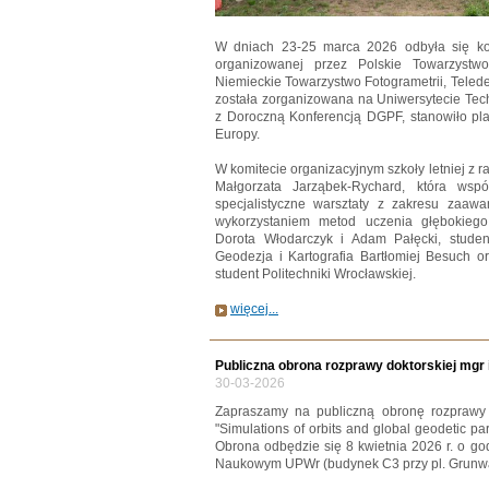
W dniach 23-25 marca 2026 odbyła się kol
organizowanej przez Polskie Towarzystwo 
Niemieckie Towarzystwo Fotogrametrii, Teledet
została zorganizowana na Uniwersytecie Te
z Doroczną Konferencją DGPF, stanowiło pla
Europy.
W komitecie organizacyjnym szkoły letniej z r
Małgorzata Jarząbek-Rychard, która wspó
specjalistyczne warsztaty z zakresu zaa
wykorzystaniem metod uczenia głębokiego. 
Dorota Włodarczyk i Adam Pałęcki, studen
Geodezja i Kartografia Bartłomiej Besuch or
student Politechniki Wrocławskiej.
więcej...
Publiczna obrona rozprawy doktorskiej mgr 
30-03-2026
Zapraszamy na publiczną obronę rozprawy d
"Simulations of orbits and global geodetic par
Obrona odbędzie się 8 kwietnia 2026 r. o go
Naukowym UPWr (budynek C3 przy pl. Grunwa