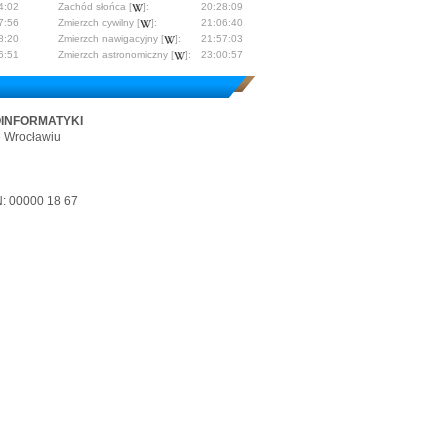
4:02
Zachód słońca [
]:
20:28:09
7:56
Zmierzch cywilny [
]:
21:06:40
8:20
Zmierzch nawigacyjny [
]:
21:57:03
6:51
Zmierzch astronomiczny [
]:
23:00:57
OINFORMATYKI
e Wrocławiu
: 00000 18 67