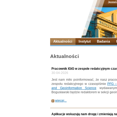
Jesteś
Aktualności
Instytut
Badania
Aktualności
Pracownik IGiG w zespole redakcyjnym cz
30-04-2026
Jest nam miło poinformować, że nasz pracow
zespołu redakcyjnego w czasopiśmie
PFG – 
and Geoinformation Science
wydawanym 
Bogusławski będzie redaktorem w sekcji geoin
więcej...
Aplikacje wskazują nam drogę i zmieniają n