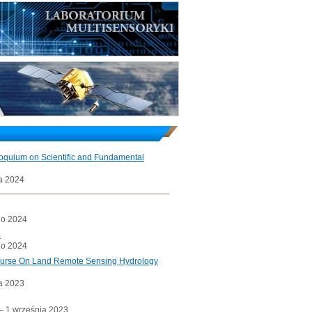
loquium on Scientific and Fundamental
a 2024
go 2024
l
go 2024
ourse On Land Remote Sensing Hydrology
a 2023
a– 1 września 2023