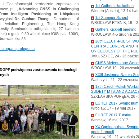
ji i Geoinformatyki serdecznie zaprasza na
1st Gathers Hackathon
kowe pt.
„Advancing GNSS in Challenging
Wiedeń (Austria), 13-14 kwi
rom Intelligent Positioning to Ubiquitous
1st Summer School
 wygłosi
Dr. Guohao Zhang
- Department of
WROCŁAW-RYBNIK, 19 – 24
nd Aviation Engineering, The Hong Kong
ersity. Seminarium odbędzie się 27 kwietnia
Gathers Kick-off meeting
ałek) o godz. 9:30 w bibliotece IGiG, sala 100G,
WROCŁAW, 4-5 grudnia 20
. Grunwaldzka 53.
20th CZECH-POLISH W
CENTRAL EUROPE AND TH
i biogram prelegenta
.
ON GEODESY OF THE POL
JAKUSZYCE, 24 - 26 paździ
GNSS Meteorology Work
WROCŁAW, 19 - 20 wrześni
a DGPF poświęcona zastosowaniu technologii
anych
XXIII Jesienna Szkoła Ge
Wałbrzych, 21 - 22 wrześni
18th Czech-Polish Wor
SUDETY MTS. AND ADJAC
SZKLARSKA PORĘBA, 26 - 2
EUREF 2017 Symposium
Wrocław, 17 - 19 maj 2017
EUREF 2017 Tutorial
Wrocław, 16 maj 2017
XX Ogólnopolskie Sympoz
geoinformacji
Wrocław, 19 - 21 września 