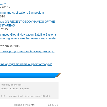
iczny
 2016 r
oning and Applications Symposium
2016
rkshop ON RECENT GEODYNAMICS OF THE
ENT AREAS
a 2015
ced Global Navigation Satellite Systems
onitoring severe weather events and climate
ździernika 2015
czania pozycji we współczesnej geodezji i
11
"Wolne oprogramowanie w geoinformatyce"
Imieniny obchodzi:
Dorota, Konrad, Kajetan
219 dzień roku (do końca pozostało 146 dni)
Tranzyt słońca [
]:
12:57:30