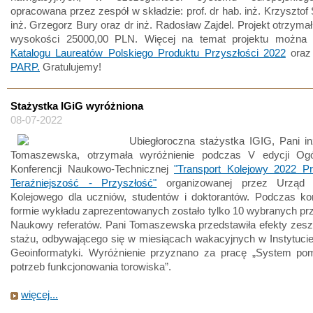
opracowana przez zespół w składzie: prof. dr hab. inż. Krzysztof 
inż. Grzegorz Bury oraz dr inż. Radosław Zajdel. Projekt otrzyma
wysokości 25000,00 PLN. Więcej na temat projektu można
Katalogu Laureatów Polskiego Produktu Przyszłości 2022
oraz 
PARP.
Gratulujemy!
Stażystka IGiG wyróżniona
08-07-2022
Ubiegłoroczna stażystka IGIG, Pani i
Tomaszewska, otrzymała wyróżnienie podczas V edycji Ogól
Konferencji Naukowo-Technicznej
"Transport Kolejowy 2022 Pr
Teraźniejszość - Przyszłość"
organizowanej przez Urząd T
Kolejowego dla uczniów, studentów i doktorantów. Podczas kon
formie wykładu zaprezentowanych zostało tylko 10 wybranych pr
Naukowy referatów. Pani Tomaszewska przedstawiła efekty zesz
stażu, odbywającego się w miesiącach wakacyjnych w Instytucie
Geoinformatyki. Wyróżnienie przyznano za pracę „System po
potrzeb funkcjonowania torowiska”.
więcej...