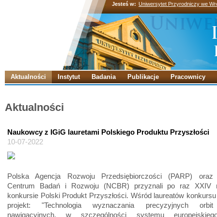
Jesteś w:
Uniwersytet Przyrodniczy we Wr
Aktualności
Instytut
Badania
Publikacje
Pracownicy
Aktualności
Naukowcy z IGiG lauretami Polskiego Produktu Przyszłości
10-07-2022
Polska Agencja Rozwoju Przedsiębiorczości (PARP) oraz
Centrum Badań i Rozwoju (NCBR) przyznali po raz XXIV 
konkursie Polski Produkt Przyszłości. Wśród laureatów konkursu 
projekt: "Technologia wyznaczania precyzyjnych orbit 
nawigacyjnych, w szczególności systemu europejskiego