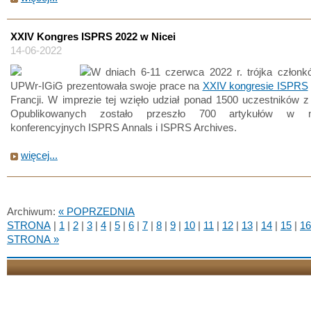
XXIV Kongres ISPRS 2022 w Nicei
14-06-2022
W dniach 6-11 czerwca 2022 r. trójka członk
UPWr-IGiG prezentowała swoje prace na
XXIV kongresie ISPRS
Francji. W imprezie tej wzięło udział ponad 1500 uczestników z
Opublikowanych zostało przeszło 700 artykułów w ma
konferencyjnych ISPRS Annals i ISPRS Archives.
więcej...
Archiwum:
« POPRZEDNIA
STRONA
|
1
|
2
|
3
|
4
|
5
|
6
|
7
|
8
|
9
|
10
|
11
|
12
|
13
|
14
|
15
|
16
STRONA »