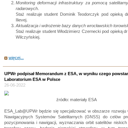
Monitoring deformacji infrastruktury za pomocą satelitar
radarowych
.
Staż realizuje student Dominik Teodorczyk pod opieką d
Ilievej.
Aktualizacja i wdrożenie bazy danych wrocławskich torowis
Staż realizuje student Włodzimierz Czernecki pod opieką dr i
Wilczyńskiej.
więcej...
UPWr podpisał Memorandum z ESA, w wyniku czego powsta
Laboratorium ESA w Polsce
26-06-2022
źródło: materiały ESA
ESA_Lab@UPWr będzie się specjalizować w obszarze rozwoju 
Nawigacyjnych Systemów Satelitarnych (GNSS) do celów pr
pozycjonowania i nawigacji, wyznaczania orbit satelitów niskich 