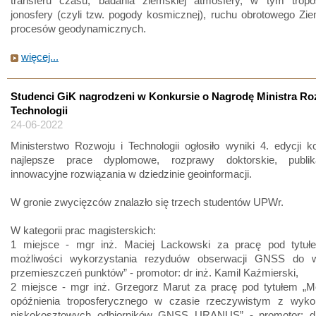
transferu czasu, badania ziemskiej atmosfery, w tym tropo
jonosfery (czyli tzw. pogody kosmicznej), ruchu obrotowego Zie
procesów geodynamicznych.
więcej...
Studenci GiK nagrodzeni w Konkursie o Nagrodę Ministra Ro
Technologii
24-06-2022
Ministerstwo Rozwoju i Technologii ogłosiło wyniki 4. edycji 
najlepsze prace dyplomowe, rozprawy doktorskie, publik
innowacyjne rozwiązania w dziedzinie geoinformacji.
W gronie zwycięzców znalazło się trzech studentów UPWr.
W kategorii prac magisterskich:
1 miejsce - mgr inż. Maciej Lackowski za pracę pod tytu
możliwości wykorzystania rezyduów obserwacji GNSS do w
przemieszczeń punktów” - promotor: dr inż. Kamil Kaźmierski,
2 miejsce - mgr inż. Grzegorz Marut za pracę pod tytułem „M
opóźnienia troposferycznego w czasie rzeczywistym z wyko
niskokosztowych odbiorników GNSS URANUS” - promotor: dr