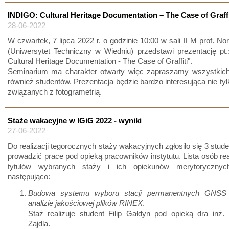
INDIGO: Cultural Heritage Documentation – The Case of Graffi
28-06-2022
W czwartek, 7 lipca 2022 r. o godzinie 10:00 w sali II M prof. Nor
(Uniwersytet Techniczny w Wiedniu) przedstawi prezentację pt
Cultural Heritage Documentation - The Case of Graffiti".
Seminarium ma charakter otwarty więc zapraszamy wszystkich
również studentów. Prezentacja będzie bardzo interesująca nie tyl
związanych z fotogrametrią.
Staże wakacyjne w IGiG 2022 - wyniki
27-06-2022
Do realizacji tegorocznych staży wakacyjnych zgłosiło się 3 stud
prowadzić prace pod opieką pracowników instytutu. Lista osób rea
tytułów wybranych staży i ich opiekunów merytorycznyc
następująco:
Budowa systemu wyboru stacji permanentnych GNSS 
analizie jakościowej plików RINEX
.
Staż realizuje student Filip Gałdyn pod opieką dra inż
Zajdla.