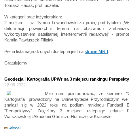
Tomasz Hadaś, prof. uczelni.
W kategorii prac inżynierskich:
2 miejsce - inż. Tymon Lewandowski za pracę pod tytułem „W
deformacji powierzchni terenu na obszarach zurbaniz
wykorzystaniem satelitarnej interferometrii radarowej” - promot
Kamila Pawłuszek-Filipiak
Pełna lista nagrodzonych dostępna jest na
stronie MRiT
.
Gratulujemy!
Geodezja i Kartografia UPWr na 3 miejscu rankingu Perspekt
22-06-2022
Miło nam poinformować, że kierunek "
Kartografia" prowadzony na Uniwersytecie Przyrodniczym we
znalazł się w 2022 roku na podium rankingu Fundacji Ed
"Perspektywy". Zajęliśmy 3 miejsce, ustępując jedynie Po
Warszawskiej i Akademii Górniczo-Hutniczej w Krakowie.
więcej...