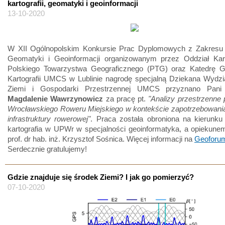
kartografii, geomatyki i geoinformacji
13-10-2020
W XII Ogólnopolskim Konkursie Prac Dyplomowych z Zakresu Ka
Geomatyki i Geoinformacji organizowanym przez Oddział Kart
Polskiego Towarzystwa Geograficznego (PTG) oraz Katedrę G
Kartografii UMCS w Lublinie nagrodę specjalną Dziekana Wydzi
Ziemi i Gospodarki Przestrzennej UMCS przyznano Pan
Magdalenie Wawrzynowicz
za pracę pt.
"Analizy przestrzenne
Wrocławskiego Roweru Miejskiego w kontekście zapotrzebowania
infrastruktury rowerowej"
. Praca została obroniona na kierunku
kartografia w UPWr w specjalności geoinformatyka, a opiekune
prof. dr hab. inż. Krzysztof Sośnica. Więcej informacji na
Geoforu
Serdecznie gratulujemy!
Gdzie znajduje się środek Ziemi? I jak go pomierzyć?
07-10-2020