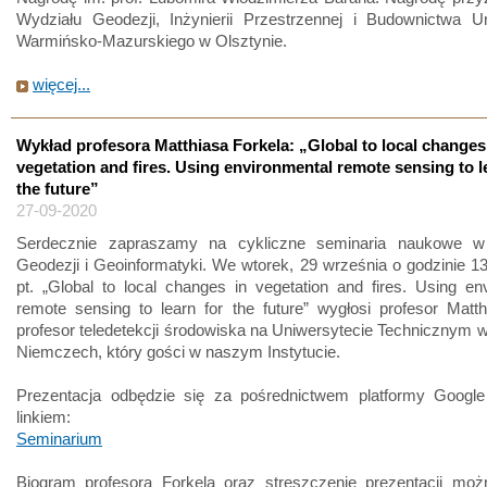
Wydziału Geodezji, Inżynierii Przestrzennej i Budownictwa Un
Warmińsko-Mazurskiego w Olsztynie.
więcej...
Wykład profesora Matthiasa Forkela: „Global to local changes
vegetation and fires. Using environmental remote sensing to l
the future”
27-09-2020
Serdecznie zapraszamy na cykliczne seminaria naukowe w 
Geodezji i Geoinformatyki. We wtorek, 29 września o godzinie 1
pt. „Global to local changes in vegetation and fires. Using en
remote sensing to learn for the future” wygłosi profesor Matth
profesor teledetekcji środowiska na Uniwersytecie Technicznym 
Niemczech, który gości w naszym Instytucie.
Prezentacja odbędzie się za pośrednictwem platformy Googl
linkiem:
Seminarium
Biogram profesora Forkela oraz streszczenie prezentacji moż