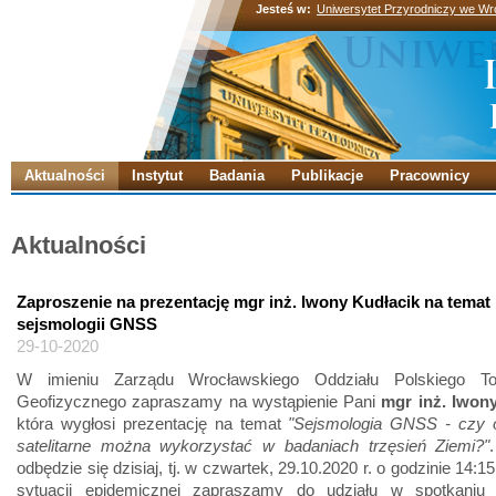
Jesteś w:
Uniwersytet Przyrodniczy we Wr
Aktualności
Instytut
Badania
Publikacje
Pracownicy
Aktualności
Zaproszenie na prezentację mgr inż. Iwony Kudłacik na temat
sejsmologii GNSS
29-10-2020
W imieniu Zarządu Wrocławskiego Oddziału Polskiego To
Geofizycznego zapraszamy na wystąpienie Pani
mgr inż. Iwon
która wygłosi prezentację na temat
"Sejsmologia GNSS - czy 
satelitarne można wykorzystać w badaniach trzęsień Ziemi?"
odbędzie się dzisiaj, tj. w czwartek, 29.10.2020 r. o godzinie 14:
sytuacji epidemicznej zapraszamy do udziału w spotkaniu 