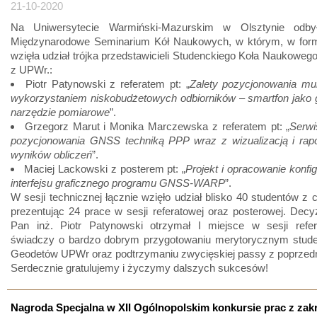
21-10-2020
Na Uniwersytecie Warmiński-Mazurskim w Olsztynie odby
Międzynarodowe Seminarium Kół Naukowych, w którym, w formi
wzięła udział trójka przedstawicieli Studenckiego Koła Naukowe
z UPWr.:
Piotr Patynowski z referatem pt: „
Zalety pozycjonowania mu
wykorzystaniem niskobudżetowych odbiorników – smartfon jako 
narzędzie pomiarowe
”.
Grzegorz Marut i Monika Marczewska z referatem pt: „
Serwi
pozycjonowania GNSS techniką PPP wraz z wizualizacją i rap
wyników obliczeń
”.
Maciej Lackowski z posterem pt: „
Projekt i opracowanie konfi
interfejsu graficznego programu GNSS-WARP
”.
W sesji technicznej łącznie wzięło udział blisko 40 studentów z ca
prezentując 24 prace w sesji referatowej oraz posterowej. Decyz
Pan inż. Piotr Patynowski otrzymał I miejsce w sesji refer
świadczy o bardzo dobrym przygotowaniu merytorycznym stud
Geodetów UPWr oraz podtrzymaniu zwycięskiej passy z poprzedn
Serdecznie gratulujemy i życzymy dalszych sukcesów!
Nagroda Specjalna w XII Ogólnopolskim konkursie prac z zak