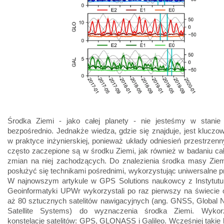
Środka Ziemi - jako całej planety - nie jesteśmy w stanie
bezpośrednio. Jednakże wiedza, gdzie się znajduje, jest klucz
w praktyce inżynierskiej, ponieważ układy odniesień przestrzen
często zaczepione są w środku Ziemi, jak również w badaniu całe
zmian na niej zachodzących. Do znalezienia środka masy Zi
posłużyć się technikami pośrednimi, wykorzystując uniwersalne pr
W najnowszym artykule w GPS Solutions naukowcy z Instytutu 
Geoinformatyki UPWr wykorzystali po raz pierwszy na świecie 
aż 80 sztucznych satelitów nawigacyjnych (ang. GNSS, Global N
Satellite Systems) do wyznaczenia środka Ziemi. Wykor
konstelacje satelitów: GPS, GLONASS i Galileo. Wcześniej takie 