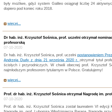
były możliwe, gdyż system Galileo osiągnął liczbę 24 aktywnyc
dopiero pod koniec roku 2018.
więcej...
Dr hab. inż. Krzysztof Sośnica, prof. uczelni otrzymał nomina
profesorską
07-10-2020
Dr hab. inż. Krzysztof Sośnica, prof. uczelni
postanowieniem Pre
Andrzeja Dudy z dnia 21 września 2020 r.
otrzymał tytuł pro
ścisłych i przyrodniczych. W chwili obecnej prof. Krzysztof S
najmłodszym profesorem tytularnym w Polsce. Gratulujemy!
więcej...
Prof. dr hab. inż. Krzysztof Sośnica otrzymał Nagrodę im. pro
07-10-2020
Prof. dr hab. inż. Krzysztof Sośnica został laureatem VI edycji
Nagrodę im. prof. Lubomira Włodzimierza Barana. Nagrodę przy