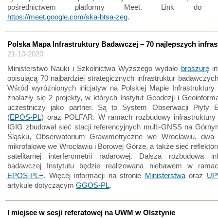
pośrednictwem platformy Meet. Link do spo
https://meet.google.com/ska-btsa-zeg
.
Polska Mapa Infrastruktury Badawczej – 70 najlepszych infras
21-10-2020
Ministerstwo Nauki i Szkolnictwa Wyższego wydało
broszurę
in
opisującą 70 najbardziej strategicznych infrastruktur badawczyc
Wśród wyróżnionych inicjatyw na Polskiej Mapie Infrastruktur
znalazły się 2 projekty, w których Instytut Geodezji i Geoinfor
uczestniczy jako partner. Są to System Obserwacji Płyty Eu
(
EPOS-PL
) oraz POLFAR. W ramach rozbudowy infrastruktury
IGIG zbudował sieć stacji referencyjnych multi-GNSS na Górny
Śląsku, Obserwatorium Grawimetryczne we Wrocławiu, dwa 
mikrofalowe we Wrocławiu i Borowej Górze, a także sieć reflekt
satelitarnej interferometrii radarowej. Dalsza rozbudowa inf
badawczej Instytutu będzie realizowana niebawem w ramac
EPOS-PL+
. Więcej informacji na stronie
Ministerstwa
oraz
UP
artykule dotyczącym
GGOS-PL
.
I miejsce w sesji referatowej na UWM w Olsztynie