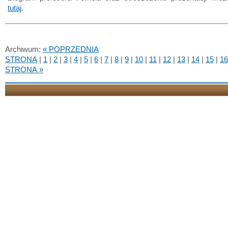
tutaj
.
Archiwum:
« POPRZEDNIA
STRONA
|
1
|
2
|
3
|
4
|
5
|
6
|
7
|
8
|
9
|
10
|
11
|
12
|
13
|
14
|
15
|
16
STRONA »