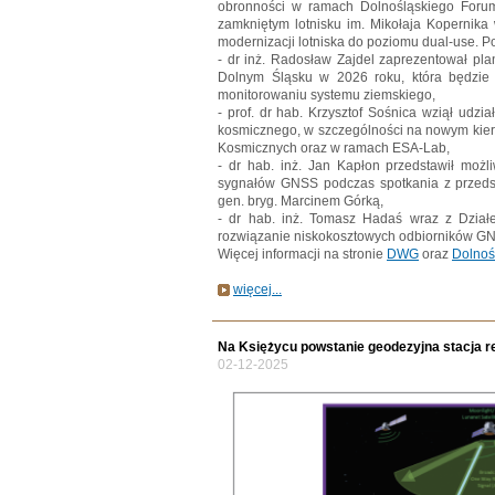
obronności w ramach Dolnośląskiego Forum
zamkniętym lotnisku im. Mikołaja Kopernika
modernizacji lotniska do poziomu dual-use. 
- dr inż. Radosław Zajdel zaprezentował pl
Dolnym Śląsku w 2026 roku, która będzi
monitorowaniu systemu ziemskiego,
- prof. dr hab. Krzysztof Sośnica wziął udz
kosmicznego, w szczególności na nowym kieru
Kosmicznych oraz w ramach ESA-Lab,
- dr hab. inż. Jan Kapłon przedstawił możl
sygnałów GNSS podczas spotkania z przedst
gen. bryg. Marcinem Górką,
- dr hab. inż. Tomasz Hadaś wraz z Dzia
rozwiązanie niskokosztowych odbiorników GN
Więcej informacji na stronie
DWG
oraz
Dolnoś
więcej...
Na Księżycu powstanie geodezyjna stacja re
02-12-2025