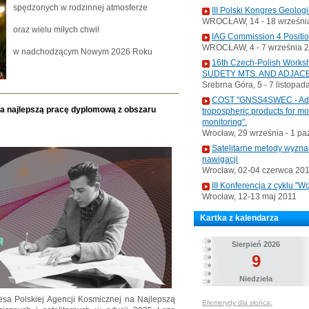
spędzonych w rodzinnej atmosferze
III Polski Kongres Geolog
WROCŁAW, 14 - 18 września
oraz wielu miłych chwil
IAG Commission 4 Positi
WROCŁAW, 4 - 7 września 
w nadchodzącym Nowym 2026 Roku
16th Czech-Polish Wo
SUDETY MTS. AND ADJAC
Srebrna Góra, 5 - 7 listopad
COST "GNSS4SWEC - Advan
a najlepszą pracę dyplomową z obszaru
tropospheric products for m
monitoring".
Wrocław, 29 września - 1 pa
Satelitarne metody wyzna
nawigacji
Wrocław, 02-04 czerwca 20
III Konferencja z cyklu 
Wrocław, 12-13 maj 2011
Kartka z kalendarza
Sierpień 2026
9
Niedziela
sa Polskiej Agencji Kosmicznej na Najlepszą
Efemerydy dla słońca: