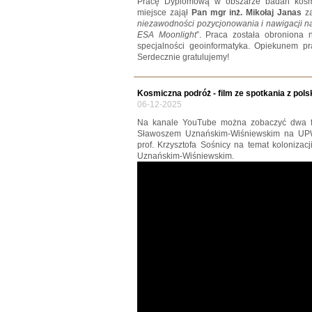
Pracę Dyplomową w obszarze badań kosmic
miejsce zajął
Pan mgr inż. Mikołaj Janas
za
niezawodności pozycjonowania i nawigacji na
ESA Moonlight
”. Praca została obroniona 
specjalności geoinformatyka. Opiekunem pra
Serdecznie gratulujemy!
Kosmiczna podróż - film ze spotkania z pol
06-12-2025
Na kanale YouTube można zobaczyć dwa fil
Sławoszem Uznańskim-Wiśniewskim na UPWr
prof. Krzysztofa Sośnicy na temat kolonizac
Uznańskim-Wiśniewskim.