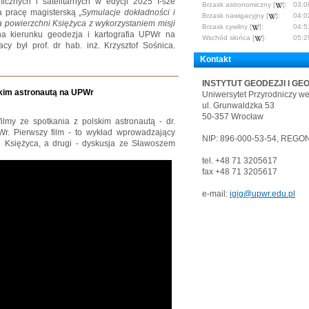
znych i satelitarnych w edycji 2025 I-sze
Brzask astronomiczny [
]:
03:0
 pracę magisterską „
Symulacje dokładności i
Brzask nawigacyjny [
]:
04:0
 powierzchni Księżyca z wykorzystaniem misji
Brzask cywilny [
]:
04:5
na kierunku geodezja i kartografia UPWr na
Wschód słońca [
]:
05:2
cy był prof. dr hab. inż. Krzysztof Sośnica.
Kontakt
INSTYTUT GEODEZJI I GE
skim astronautą na UPWr
Uniwersytet Przyrodniczy w
ul. Grunwaldzka 53
50-357 Wrocław
my ze spotkania z polskim astronautą - dr.
. Pierwszy film - to wykład wprowadzający
NIP: 896-000-53-54, REGON
ji Księżyca, a drugi - dyskusja ze Sławoszem
tel. +48 71 3205617
fax +48 71 3205617
e-mail:
igig@upwr.edu.pl