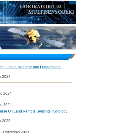
loquium on Scientific and Fundamental
a 2024
go 2024
l
go 2024
ourse On Land Remote Sensing Hydrology
a 2023
a– 1 września 2023