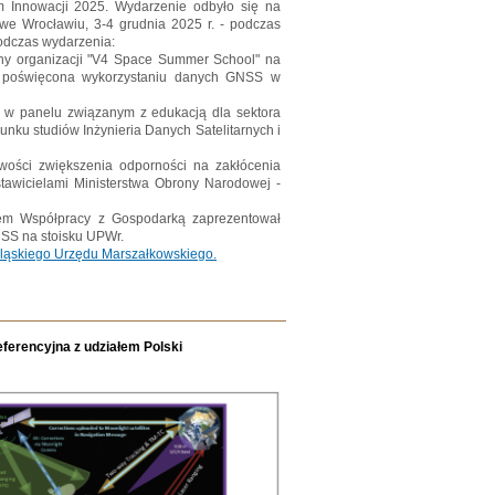
 Innowacji 2025. Wydarzenie odbyło się na
 we Wrocławiu, 3-4 grudnia 2025 r. - podczas
Podczas wydarzenia:
any organizacji "V4 Space Summer School" na
e poświęcona wykorzystaniu danych GNSS w
iał w panelu związanym z edukacją dla sektora
nku studiów Inżynieria Danych Satelitarnych i
iwości zwiększenia odporności na zakłócenia
awicielami Ministerstwa Obrony Narodowej -
łem Współpracy z Gospodarką zaprezentował
SS na stoisku UPWr.
ląskiego Urzędu Marszałkowskiego.
ferencyjna z udziałem Polski