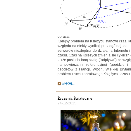
obraca.
Kolejny problem na Księżycu stanowi czas, kt
względu na efekty wynikające z ogólnej teor
serwerów niezbędna do działania Internetu i 
czasu. Czas na Księżycu zmienia się cykliczni
także posiada inną skalę ("odpływa") ze wzgl
na powierzchni referencyjnej (geoidzie i
geodetów z Francji, Włoch, Wielkiej Brytan
problemu ruchu obrotowego Księżyca i czasu 
więcej...
Życzenia Świąteczne
24-12-2025