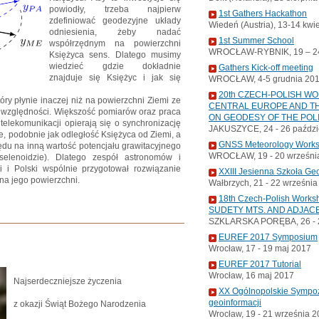
powiodły, trzeba najpierw
1st Gathers Hackathon
zdefiniować geodezyjne układy
Wiedeń (Austria), 13-14 kwi
odniesienia, żeby nadać
1st Summer School
współrzędnym na powierzchni
WROCŁAW-RYBNIK, 19 – 24
Księżyca sens. Dlatego musimy
wiedzieć gdzie dokładnie
Gathers Kick-off meeting
znajduje się Księżyc i jak się
WROCŁAW, 4-5 grudnia 20
20th CZECH-POLISH W
óry płynie inaczej niż na powierzchni Ziemi ze
CENTRAL EUROPE AND TH
ii względności. Większość pomiarów oraz praca
ON GEODESY OF THE POL
telekomunikacji opierają się o synchronizację
JAKUSZYCE, 24 - 26 paździ
e, podobnie jak odległość Księżyca od Ziemi, a
GNSS Meteorology Work
ędu na inną wartość potencjału grawitacyjnego
WROCŁAW, 19 - 20 wrześni
 selenoidzie). Dlatego zespół astronomów i
ii i Polski wspólnie przygotował rozwiązanie
XXIII Jesienna Szkoła Ge
na jego powierzchni.
Wałbrzych, 21 - 22 wrześni
18th Czech-Polish Wor
SUDETY MTS. AND ADJAC
SZKLARSKA PORĘBA, 26 - 2
EUREF 2017 Symposium
Wrocław, 17 - 19 maj 2017
EUREF 2017 Tutorial
Wrocław, 16 maj 2017
Najserdeczniejsze życzenia
XX Ogólnopolskie Sympoz
geoinformacji
z okazji Świąt Bożego Narodzenia
Wrocław, 19 - 21 września 