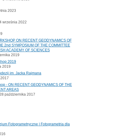
etnia 2023
 września 2022
19
ORKSHOP ON RECENT GEODYNAMICS OF
E 2nd SYMPOSIUM OF THE COMMITTEE
ISH ACADEMY OF SCIENCES
ernika 2019
shop 2019
a 2019
odezji im. Jacka Rajmana
a 2017
kshop - ON RECENT GEODYNAMICS OF THE
ENT AREAS
8 października 2017
jum Fotogrametryczne | Fotogrametria dla
2016