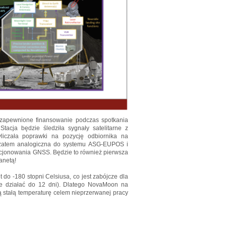
 zapewnione finansowanie podczas spotkania
Stacja będzie śledziła sygnały satelitarne z
liczała poprawki na pozycję odbiornika na
t zatem analogiczna do systemu ASG-EUPOS i
cjonowania GNSS. Będzie to również pierwsza
anetą!
do -180 stopni Celsiusa, co jest zabójcze dla
że działać do 12 dni). Dlatego NovaMoon na
 stałą temperaturę celem nieprzerwanej pracy