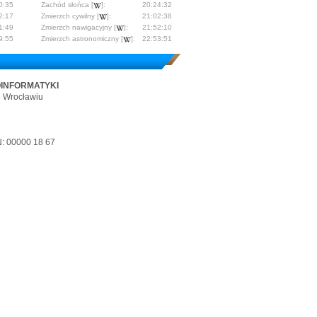
0:35
Zachód słońca [
]:
20:24:32
2:17
Zmierzch cywilny [
]:
21:02:38
1:49
Zmierzch nawigacyjny [
]:
21:52:10
9:55
Zmierzch astronomiczny [
]:
22:53:51
OINFORMATYKI
e Wrocławiu
: 00000 18 67