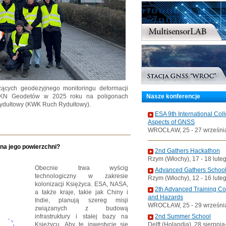
ących geodezyjnego monitoringu deformacji
Nasze konferencje
 SKN Geodetów w 2025 roku na poligonach
ydułtowy (KWK Ruch Rydułtowy).
ESA 9th International Col
Aspects of GNSS
WROCŁAW, 25 - 27 wrześni
 na jego powierzchni?
2nd Gathers Hackathon
Rzym (Włochy), 17 - 18 lute
Obecnie trwa wyścig
Advanced Gathers Schoo
technologiczny w zakresie
Rzym (Włochy), 12 - 16 lute
kolonizacji Księżyca. ESA, NASA,
2th Advanced Training C
a także kraje, takie jak Chiny i
and Hazards
Indie, planują szereg misji
WROCŁAW, 25 - 29 wrześni
związanych z budową
2nd Summer School
infrastruktury i stałej bazy na
Delft (Holandia), 28 sierpni
Księżycu. Aby te inwestycje się