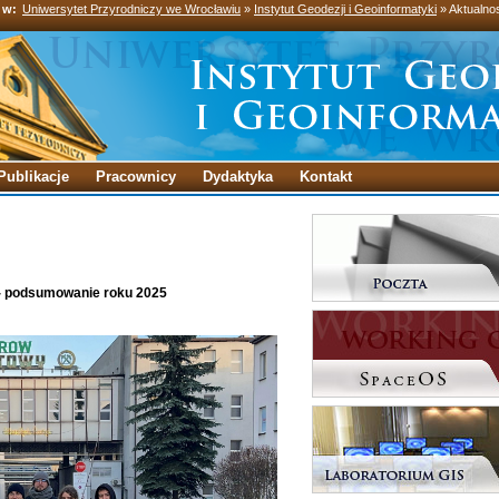
 w:
Uniwersytet Przyrodniczy we Wrocławiu
»
Instytut Geodezji i Geoinformatyki
» Aktualno
Publikacje
Pracownicy
Dydaktyka
Kontakt
- podsumowanie roku 2025