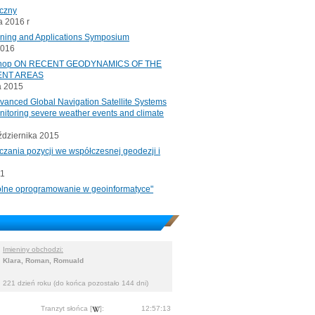
iczny
 2016 r
oning and Applications Symposium
2016
rkshop ON RECENT GEODYNAMICS OF THE
ENT AREAS
a 2015
ced Global Navigation Satellite Systems
onitoring severe weather events and climate
ździernika 2015
czania pozycji we współczesnej geodezji i
11
"Wolne oprogramowanie w geoinformatyce"
Imieniny obchodzi:
Klara, Roman, Romuald
221 dzień roku (do końca pozostało 144 dni)
Tranzyt słońca [
]:
12:57:13