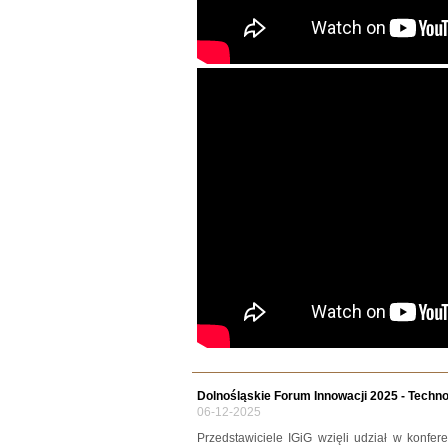
Dolnośląskie Forum Innowacji 2025 - Techn
06-12-2025
Przedstawiciele IGiG wzięli udział w konfe