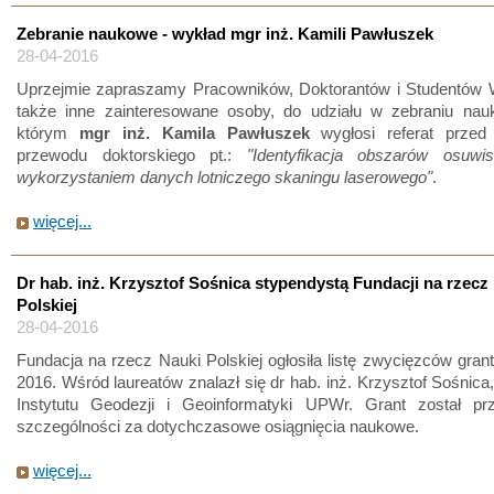
Zebranie naukowe - wykład mgr inż. Kamili Pawłuszek
28-04-2016
Uprzejmie zapraszamy Pracowników, Doktorantów i Studentów W
także inne zainteresowane osoby, do udziału w zebraniu na
którym
mgr inż. Kamila Pawłuszek
wygłosi referat przed
przewodu doktorskiego pt.:
"Identyfikacja obszarów osuw
wykorzystaniem danych lotniczego skaningu laserowego"
.
więcej...
Dr hab. inż. Krzysztof Sośnica stypendystą Fundacji na rzecz
Polskiej
28-04-2016
Fundacja na rzecz Nauki Polskiej ogłosiła listę zwycięzców gr
2016. Wśród laureatów znalazł się dr hab. inż. Krzysztof Sośnica
Instytutu Geodezji i Geoinformatyki UPWr. Grant został p
szczególności za dotychczasowe osiągnięcia naukowe.
więcej...