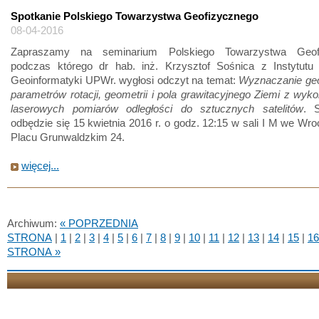
Spotkanie Polskiego Towarzystwa Geofizycznego
08-04-2016
Zapraszamy na seminarium Polskiego Towarzystwa Geofi
podczas którego dr hab. inż. Krzysztof Sośnica z Instytutu 
Geoinformatyki UPWr. wygłosi odczyt na temat:
Wyznaczanie ge
parametrów rotacji, geometrii i pola grawitacyjnego Ziemi z wyk
laserowych pomiarów odległości do sztucznych satelitów
. 
odbędzie się 15 kwietnia 2016 r. o godz. 12:15 w sali I M we Wro
Placu Grunwaldzkim 24.
więcej...
Archiwum:
« POPRZEDNIA
STRONA
|
1
|
2
|
3
|
4
|
5
|
6
|
7
|
8
|
9
|
10
|
11
|
12
|
13
|
14
|
15
|
16
STRONA »