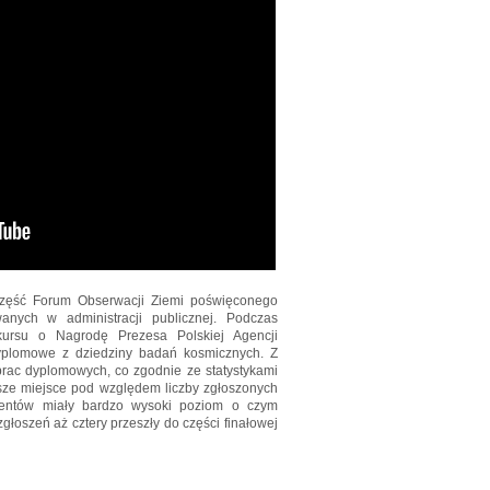
część Forum Obserwacji Ziemi poświęconego
wanych w administracji publicznej. Podczas
nkursu o Nagrodę Prezesa Polskiej Agencji
yplomowe z dziedziny badań kosmicznych. Z
prac dyplomowych, co zgodnie ze statystykami
wsze miejsce pod względem liczby zgłoszonych
dentów miały bardzo wysoki poziom o czym
głoszeń aż cztery przeszły do części finałowej