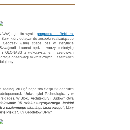
NAWA) ogłosiła wyniki
programu im. Bekkera.
 Bury, który dołączy do zespołu realizującego
of Geodesy using space ties
w Instytucie
zwajcarii. Laureat będzie tworzył metodykę
eo i GLONASS z wykorzystaniem laserowych
egracją obserwacji mikrofalowych i laserowych
tulujemy!
ie zdalnej VII Ogólnopolska Sesja Studenckich
dniopomorski Uniwersytet Technologiczny w
rsidades. W Bloku Architektury i Budownictwa
delowanie 3D szlaku turystycznego Jaskini
ych z naziemnego skaningu laserowego"
, który
rię Pięk
z SKN Geodetów UPWr.