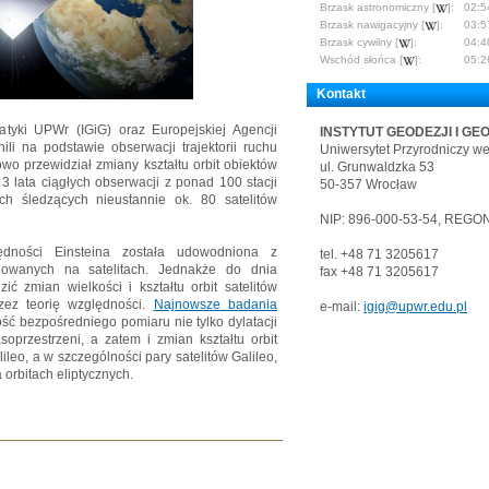
Brzask astronomiczny [
]:
02:5
Brzask nawigacyjny [
]:
03:5
Brzask cywilny [
]:
04:4
Wschód słońca [
]:
05:2
Kontakt
atyki UPWr (IGiG) oraz Europejskiej Agencji
INSTYTUT GEODEZJI I GE
i na podstawie obserwacji trajektorii ruchu
Uniwersytet Przyrodniczy w
owo przewidział zmiany kształtu orbit obiektów
ul. Grunwaldzka 53
3 lata ciągłych obserwacji z ponad 100 stacji
50-357 Wrocław
ch śledzących nieustannie ok. 80 satelitów
NIP: 896-000-53-54, REGON
lędności Einsteina została udowodniona z
tel. +48 71 3205617
lowanych na satelitach. Jednakże do dnia
fax +48 71 3205617
ić zmian wielkości i kształtu orbit satelitów
zez teorię względności.
Najnowsze badania
e-mail:
igig@upwr.edu.pl
ść bezpośredniego pomiaru nie tylko dylatacji
soprzestrzeni, a zatem i zmian kształtu orbit
eo, a w szczególności pary satelitów Galileo,
orbitach eliptycznych.