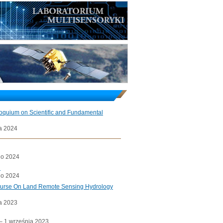
loquium on Scientific and Fundamental
a 2024
go 2024
l
go 2024
ourse On Land Remote Sensing Hydrology
a 2023
a– 1 września 2023