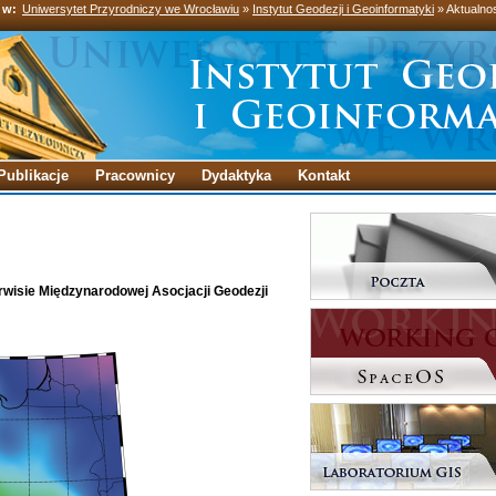
 w:
Uniwersytet Przyrodniczy we Wrocławiu
»
Instytut Geodezji i Geoinformatyki
» Aktualno
Publikacje
Pracownicy
Dydaktyka
Kontakt
rwisie Międzynarodowej Asocjacji Geodezji