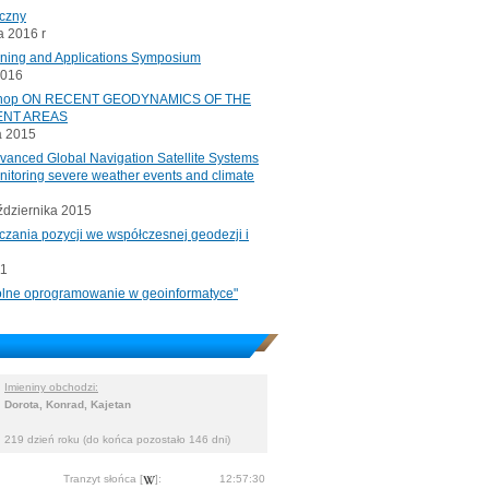
iczny
 2016 r
oning and Applications Symposium
2016
rkshop ON RECENT GEODYNAMICS OF THE
ENT AREAS
a 2015
ced Global Navigation Satellite Systems
onitoring severe weather events and climate
ździernika 2015
czania pozycji we współczesnej geodezji i
11
"Wolne oprogramowanie w geoinformatyce"
Imieniny obchodzi:
Dorota, Konrad, Kajetan
219 dzień roku (do końca pozostało 146 dni)
Tranzyt słońca [
]:
12:57:30