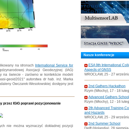
Nasze konferencje
ESA 9th International Col
blikowany na stronach
International Service for
Aspects of GNSS
ędzynarodowej Asocjacji Geodezyjnej (IAG)
WROCŁAW, 25 - 27 wrześni
 na świecie - zarówno w kontekście modeli
uasi-geoid2021" autorstwa dr hab. inż. Marka
agdaleny Owczarek-Wesołowskiej dostępny jest
2nd Gathers Hackathon
Rzym (Włochy), 17 - 18 lute
Advanced Gathers Schoo
Rzym (Włochy), 12 - 16 lute
 przez IGiG poprawi pozycjonowanie
2th Advanced Training C
and Hazards
WROCŁAW, 25 - 29 wrześni
2nd Summer School
nych nie można wyznaczyć dokładnej pozycji
Delft (Holandia), 28 sierpni