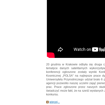
20 grudnia w Krakowie odbyła się druga 
tematyce danych satelitarnych wykorzysty
konferencji ogłoszone zostały wyniki Ko
Kosmicznej „POLSA” na najlepsze prace d
Uniwersytetu Przyrodniczego udział brało 6 
agencji pozwoliło naszej uczelni zająć pier
prac. Prace zgłoszone przez naszych stu
świadczyć może fakt, że na sześć wysłanych z
konkursu.
więcej...