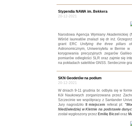
Stypendia NAWA im. Bekkera
20-12-2021
Narodowa Agencja Wymiany Akademickiej (
Wśród laureatów znalazł się dr inż. Grzegorz
grant ERC
Unifying the three pillars 
Astronomicznym, Uniwersytetu w Bernie w S
korygowania precyzyjnych zegarów Galil
pomiarów odległości SLR oraz zajmie się int
na pokładach satelitów GNSS. Serdecznie gra
SKN Geodetów na podium
20-12-2021
W dniach 9-11 grudnia br. odbyła się w form
Kół Naukowych zorganizowana przez Zacho
Szczecinie we współpracy z Santander Unive
Jury nagrodziło
II miejscem
referat pt:
"Mo
Niedźwiedziej w Kletnie na podstawie dan
został wygłoszony przez
Emilię Biczel
oraz
Ma