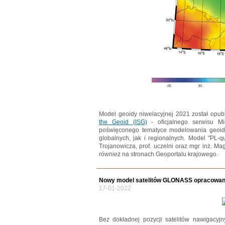
Model geoidy niwelacyjnej 2021 został opu
the Geoid (ISG)
- oficjalnego serwisu Mi
poświęconego tematyce modelowania geoidy
globalnych, jak i regionalnych. Model "PL-q
Trojanowicza, prof. uczelni oraz mgr inż. M
również na stronach Geoportalu krajowego.
Nowy model satelitów GLONASS opracowany
17-01-2022
Bez dokładnej pozycji satelitów nawigacyj