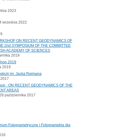
etnia 2023
 września 2022
19
ORKSHOP ON RECENT GEODYNAMICS OF
E 2nd SYMPOSIUM OF THE COMMITTEE
ISH ACADEMY OF SCIENCES
ernika 2019
shop 2019
a 2019
odezji im. Jacka Rajmana
a 2017
kshop - ON RECENT GEODYNAMICS OF THE
ENT AREAS
8 października 2017
jum Fotogrametryczne | Fotogrametria dla
2016