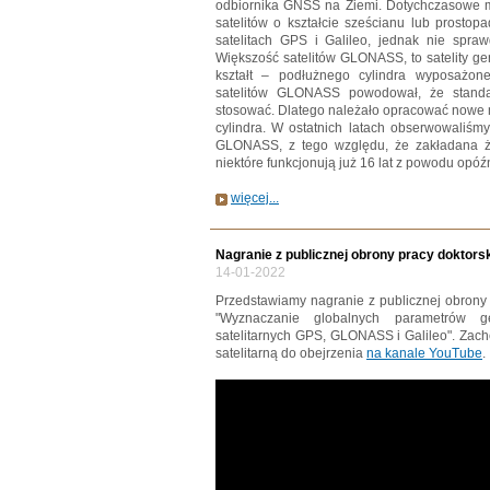
odbiornika GNSS na Ziemi. Dotychczasowe met
satelitów o kształcie sześcianu lub prostop
satelitach GPS i Galileo, jednak nie spr
Większość satelitów GLONASS, to satelity g
kształt – podłużnego cylindra wyposażon
satelitów GLONASS powodował, że stand
stosować. Dlatego należało opracować nowe mo
cylindra. W ostatnich latach obserwowaliśmy
GLONASS, z tego względu, że zakładana żyw
niektóre funkcjonują już 16 lat z powodu opóź
więcej...
Nagranie z publicznej obrony pracy doktorsk
14-01-2022
Przedstawiamy nagranie z publicznej obrony p
"Wyznaczanie globalnych parametrów g
satelitarnych GPS, GLONASS i Galileo". Zac
satelitarną do obejrzenia
na kanale YouTube
.