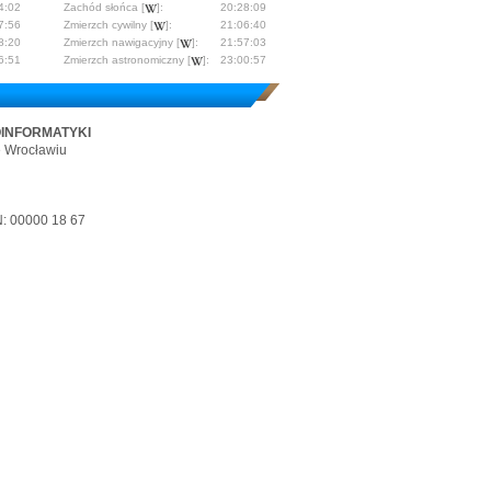
4:02
Zachód słońca [
]:
20:28:09
7:56
Zmierzch cywilny [
]:
21:06:40
8:20
Zmierzch nawigacyjny [
]:
21:57:03
6:51
Zmierzch astronomiczny [
]:
23:00:57
OINFORMATYKI
e Wrocławiu
: 00000 18 67