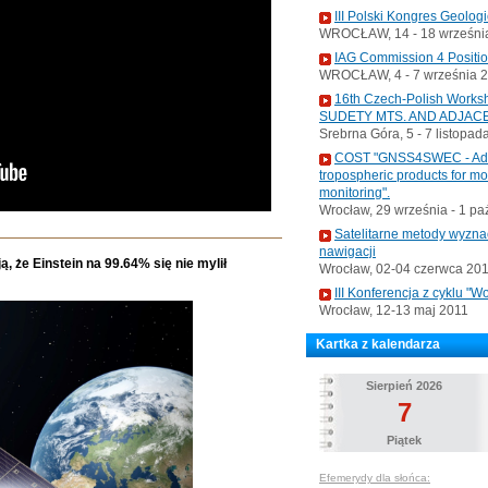
III Polski Kongres Geolog
WROCŁAW, 14 - 18 września
IAG Commission 4 Positi
WROCŁAW, 4 - 7 września 
16th Czech-Polish Wo
SUDETY MTS. AND ADJAC
Srebrna Góra, 5 - 7 listopad
COST "GNSS4SWEC - Advan
tropospheric products for m
monitoring".
Wrocław, 29 września - 1 pa
Satelitarne metody wyzna
nawigacji
, że Einstein na 99.64% się nie mylił
Wrocław, 02-04 czerwca 20
III Konferencja z cyklu 
Wrocław, 12-13 maj 2011
Kartka z kalendarza
Sierpień 2026
7
Piątek
Efemerydy dla słońca: