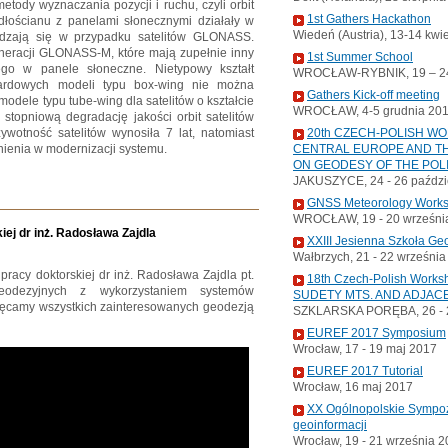
ody wyznaczania pozycji i ruchu, czyli orbit
1st Gathers Hackathon
adłościanu z panelami słonecznymi działały w
Wiedeń (Austria), 13-14 kwi
awdzają się w przypadku satelitów GLONASS.
eneracji GLONASS-M, które mają zupełnie inny
1st Summer School
ego w panele słoneczne. Nietypowy kształt
WROCŁAW-RYBNIK, 19 – 24
ardowych modeli typu box-wing nie można
Gathers Kick-off meeting
dele typu tube-wing dla satelitów o kształcie
WROCŁAW, 4-5 grudnia 20
 stopniową degradację jakości orbit satelitów
otność satelitów wynosiła 7 lat, natomiast
20th CZECH-POLISH W
nienia w modernizacji systemu.
CENTRAL EUROPE AND TH
ON GEODESY OF THE POL
JAKUSZYCE, 24 - 26 paździ
GNSS Meteorology Work
WROCŁAW, 19 - 20 wrześni
iej dr inż. Radosława Zajdla
XXIII Jesienna Szkoła Ge
Wałbrzych, 21 - 22 wrześni
racy doktorskiej dr inż. Radosława Zajdla pt.
18th Czech-Polish Wor
eodezyjnych z wykorzystaniem systemów
SUDETY MTS. AND ADJAC
hęcamy wszystkich zainteresowanych geodezją
SZKLARSKA PORĘBA, 26 - 2
EUREF 2017 Symposium
Wrocław, 17 - 19 maj 2017
EUREF 2017 Tutorial
Wrocław, 16 maj 2017
XX Ogólnopolskie Sympoz
geoinformacji
Wrocław, 19 - 21 września 