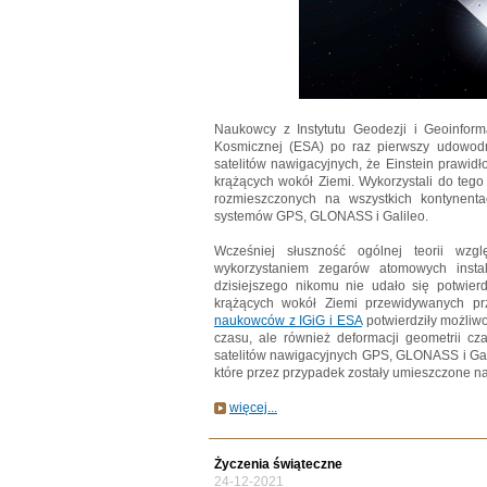
Naukowcy z Instytutu Geodezji i Geoinform
Kosmicznej (ESA) po raz pierwszy udowodnil
satelitów nawigacyjnych, że Einstein prawidł
krążących wokół Ziemi. Wykorzystali do tego 
rozmieszczonych na wszystkich kontynenta
systemów GPS, GLONASS i Galileo.
Wcześniej słuszność ogólnej teorii wzg
wykorzystaniem zegarów atomowych insta
dzisiejszego nikomu nie udało się potwierdz
krążących wokół Ziemi przewidywanych pr
naukowców z IGiG i ESA
potwierdziły możliwo
czasu, ale również deformacji geometrii cza
satelitów nawigacyjnych GPS, GLONASS i Galil
które przez przypadek zostały umieszczone na 
więcej...
Życzenia świąteczne
24-12-2021